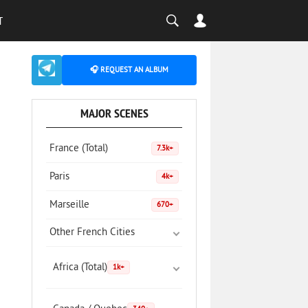
T
🎧 REQUEST AN ALBUM
MAJOR SCENES
France (Total)
7.3k+
Paris
4k+
Marseille
670+
Other French Cities
Africa (Total)
1k+