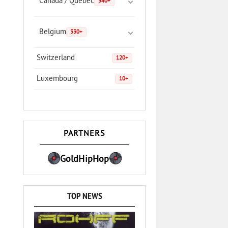
Canada / Quebec
340+
Belgium
330+
Switzerland
120+
Luxembourg
10+
PARTNERS
GoldHipHop
TOP NEWS