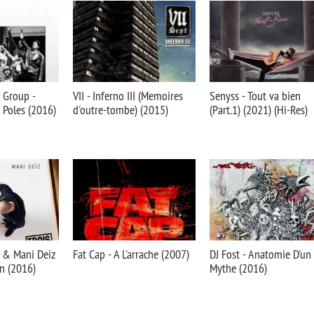
 Group -
VII - Inferno III (Memoires
Senyss - Tout va bien
s Poles (2016)
d'outre-tombe) (2015)
(Part.1) (2021) (Hi-Res)
 & Mani Deiz
Fat Cap - A L'arrache (2007)
DJ Fost - Anatomie D'un
en (2016)
Mythe (2016)