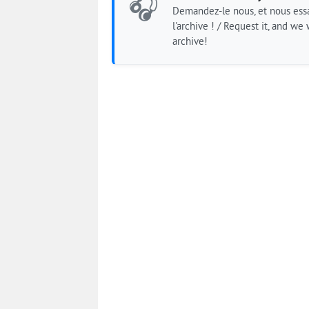
🎧
Demandez-le nous, et nous essa
l'archive ! / Request it, and we w
archive!