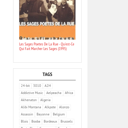
Les Sages Poetes De La Rue - Qu'est-Ce
Qui Fait Marcher Les Sages (1995)
TAGS
24-bit
3010
A2H
Addictive Music
Aelpeacha
Africa
Akhenaton
Algeria
Alibi Montana
Alkpote
Alonzo
Assassin
Bayonne
Belgium
Blois
Booba
Bordeaux
Brussels