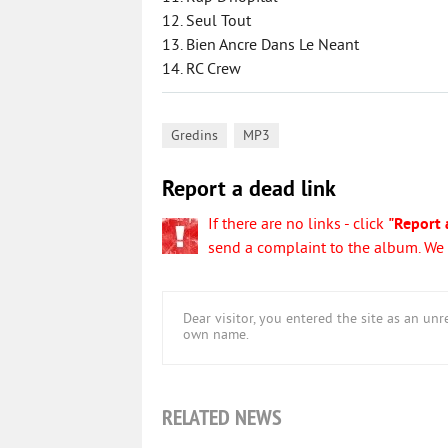
12. Seul Tout
13. Bien Ancre Dans Le Neant
14. RC Crew
,
Gredins
MP3
Report a dead link
If there are no links - click
"Report 
send a complaint to the album. We w
Dear visitor, you entered the site as an u
own name.
RELATED NEWS