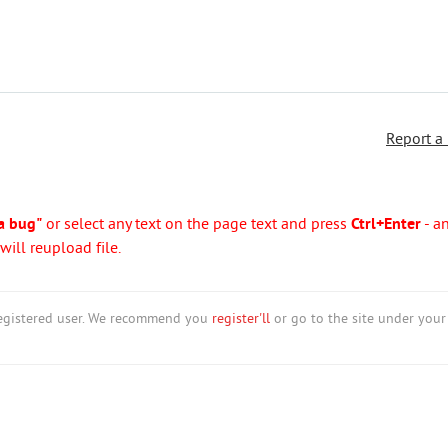
Report a
a bug"
or select any text on the page text and press
Ctrl+Enter
- a
ill reupload file.
nregistered user. We recommend you
register'll
or go to the site under your