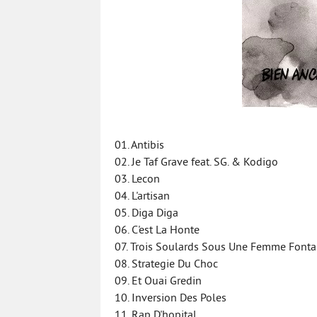
01. Antibis
02. Je Taf Grave feat. SG. & Kodigo
03. Lecon
04. L'artisan
05. Diga Diga
06. C'est La Honte
07. Trois Soulards Sous Une Femme Fonta
08. Strategie Du Choc
09. Et Ouai Gredin
10. Inversion Des Poles
11. Rap D'hopital