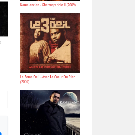
Kamelancien - Ghettographie II (2009)
s
Le 3eme Oeil - Avec Le Coeur Ou Rien
(2002)