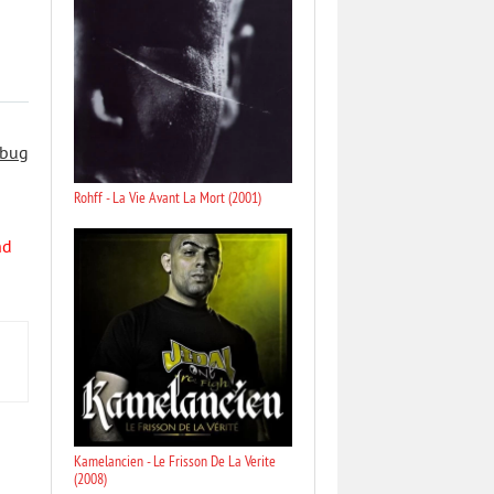
 bug
Rohff - La Vie Avant La Mort (2001)
nd
Kamelancien - Le Frisson De La Verite
(2008)