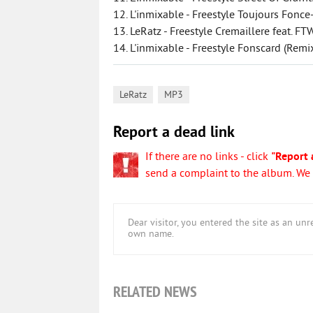
12. L'inmixable - Freestyle Toujours Fonce
13. LeRatz - Freestyle Cremaillere feat. 
14. L'inmixable - Freestyle Fonscard (Remix
,
LeRatz
MP3
Report a dead link
If there are no links - click
"Report 
send a complaint to the album. We w
Dear visitor, you entered the site as an u
own name.
RELATED NEWS