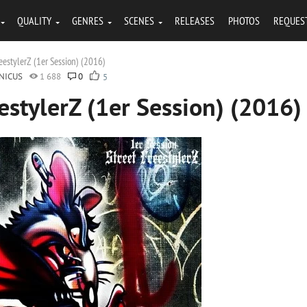
QUALITY
GENRES
SCENES
RELEASES
PHOTOS
REQUES
reestylerZ (1er Session) (2016)
NICUS
1 688
0
5
eestylerZ (1er Session) (2016)