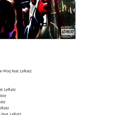
e-Mix) feat. LeRatz
at. LeRatz
able
Ratz
LeRatz
i feat. LeRatz