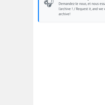
🎧
Demandez-le nous, et nous essa
l'archive ! / Request it, and we w
archive!