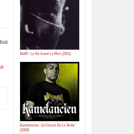
 bug
Rohff - La Vie Avant La Mort (2001)
nd
Kamelancien - Le Frisson De La Verite
(2008)