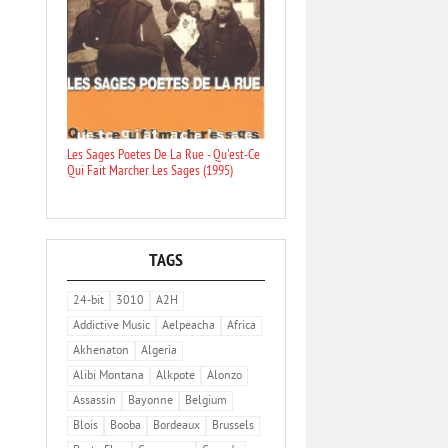
Les Sages Poetes De La Rue - Qu'est-Ce
Qui Fait Marcher Les Sages (1995)
TAGS
24-bit
3010
A2H
Addictive Music
Aelpeacha
Africa
Akhenaton
Algeria
Alibi Montana
Alkpote
Alonzo
Assassin
Bayonne
Belgium
Blois
Booba
Bordeaux
Brussels