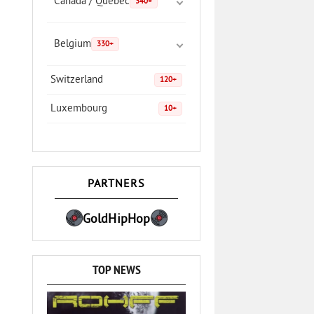
Canada / Quebec
340+
Belgium
330+
Switzerland
120+
Luxembourg
10+
PARTNERS
GoldHipHop
TOP NEWS