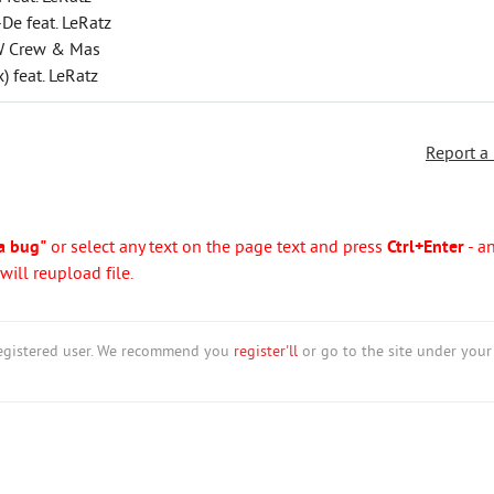
-De feat. LeRatz
FTW Crew & Mas
) feat. LeRatz
Report a
a bug"
or select any text on the page text and press
Ctrl+Enter
- a
ill reupload file.
nregistered user. We recommend you
register'll
or go to the site under your