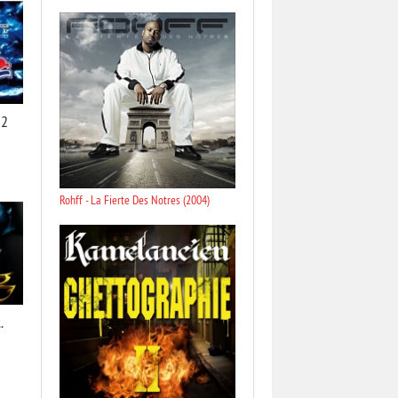
 2
Rohff - La Fierte Des Notres (2004)
.