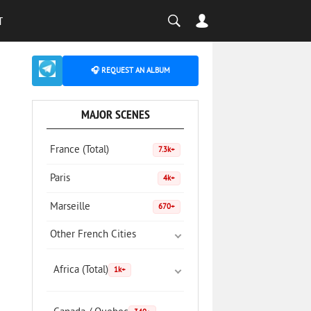
T
🎧 REQUEST AN ALBUM
MAJOR SCENES
France (Total)
7.3k+
Paris
4k+
Marseille
670+
Other French Cities
Africa (Total)
1k+