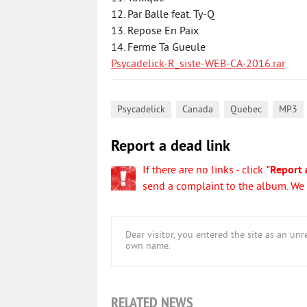
12. Par Balle feat. Ty-Q
13. Repose En Paix
14. Ferme Ta Gueule
Psycadelick-R_siste-WEB-CA-2016.rar
,
,
,
Psycadelick
Canada
Quebec
MP3
Report a dead link
If there are no links - click
"Report 
send a complaint to the album. We w
Dear visitor, you entered the site as an u
own name.
RELATED NEWS