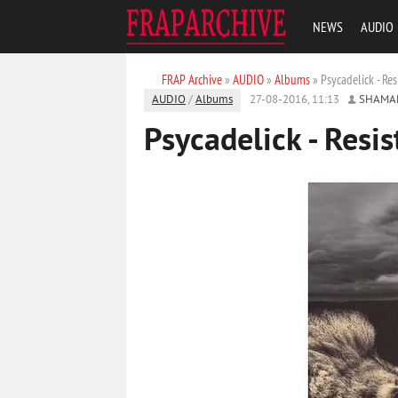
NEWS
AUDIO
FRAP Archive
»
AUDIO
»
Albums
» Psycadelick - Res
AUDIO
/
Albums
27-08-2016, 11:13
SHAMA
Psycadelick - Resi