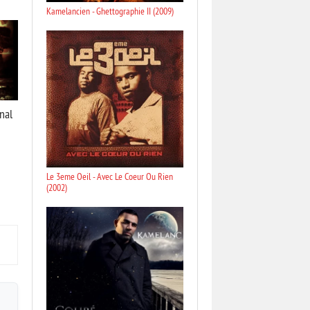
Kamelancien - Ghettographie II (2009)
nal
Le 3eme Oeil - Avec Le Coeur Ou Rien
(2002)