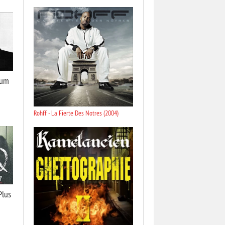
bum
Rohff - La Fierte Des Notres (2004)
Plus