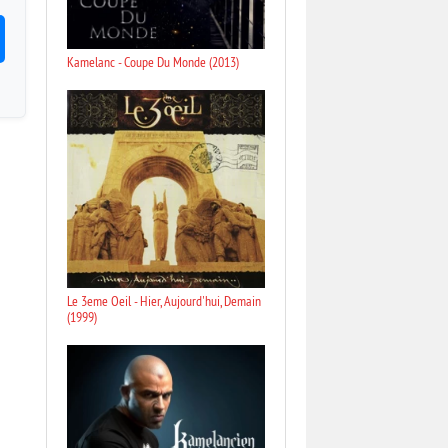
Kamelanc - Coupe Du Monde (2013)
Le 3eme Oeil - Hier, Aujourd'hui, Demain
(1999)