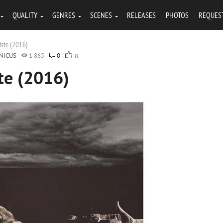
QUALITY
GENRES
SCENES
RELEASES
PHOTOS
REQUES
iste (2016)
NICUS
1 865
0
8
ste (2016)