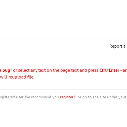
Report a
a bug"
or select any text on the page text and press
Ctrl+Enter
- a
ill reupload file.
nregistered user. We recommend you
register'll
or go to the site under your