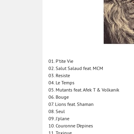
01. P'tite Vie
02. Salut Salaud feat. MCM
03. Resiste
04. Le Temps
05. Mutants feat. Afek T & Volkanik
06. Bouge
07. Lions feat. Shaman
08. Seul
09. J'plane
10. Couronne D'epines
11. Toxique