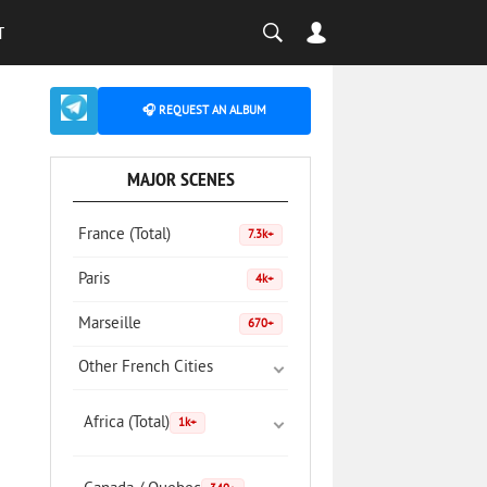
T
🎧 REQUEST AN ALBUM
MAJOR SCENES
France (Total)
7.3k+
Paris
4k+
Marseille
670+
Other French Cities
Africa (Total)
1k+