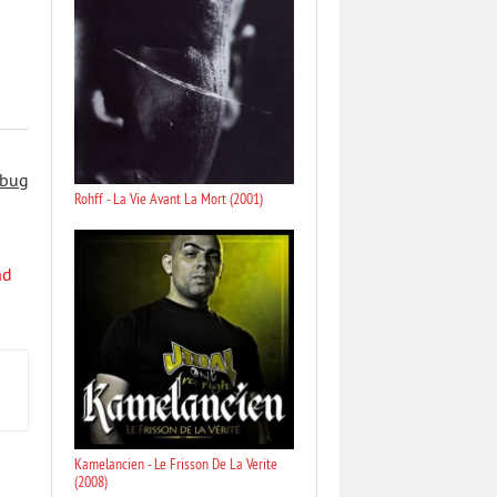
 bug
Rohff - La Vie Avant La Mort (2001)
nd
Kamelancien - Le Frisson De La Verite
(2008)