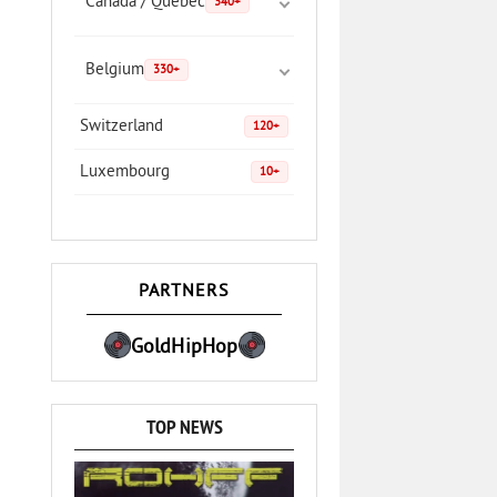
Canada / Quebec
340+
Belgium
330+
Switzerland
120+
Luxembourg
10+
PARTNERS
GoldHipHop
TOP NEWS