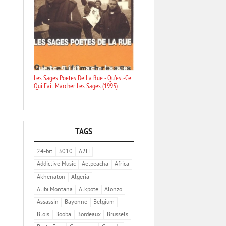
Les Sages Poetes De La Rue - Qu'est-Ce
Qui Fait Marcher Les Sages (1995)
TAGS
24-bit
3010
A2H
Addictive Music
Aelpeacha
Africa
Akhenaton
Algeria
Alibi Montana
Alkpote
Alonzo
Assassin
Bayonne
Belgium
Blois
Booba
Bordeaux
Brussels