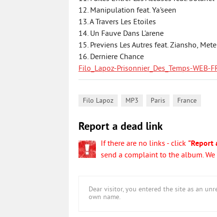
12. Manipulation feat. Ya'seen
13. A Travers Les Etoiles
14. Un Fauve Dans L'arene
15. Previens Les Autres feat. Ziansho, Met
16. Derniere Chance
Filo_Lapoz-Prisonnier_Des_Temps-WEB-FR
,
,
,
Filo Lapoz
MP3
Paris
France
Report a dead link
If there are no links - click
"Report 
send a complaint to the album. We w
Dear visitor, you entered the site as an u
own name.