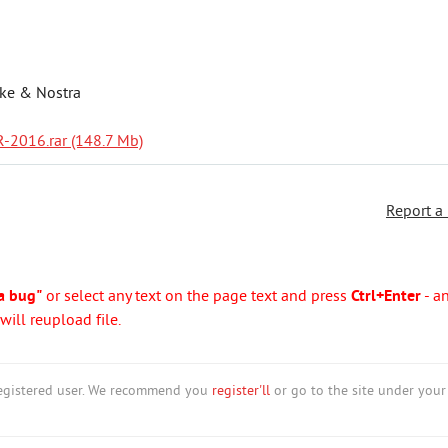
eke & Nostra
-2016.rar (148.7 Mb)
Report a
a bug"
or select any text on the page text and press
Ctrl+Enter
- a
ill reupload file.
nregistered user. We recommend you
register'll
or go to the site under your