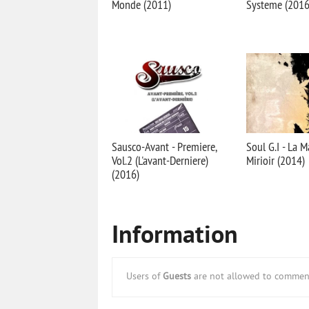
Monde (2011)
Systeme (2016
Sausco-Avant - Premiere,
Soul G.I - La 
Vol.2 (L'avant-Derniere)
Mirioir (2014)
(2016)
Information
Users of
Guests
are not allowed to comment