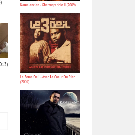
)
Kamelancien - Ghettographie II (2009)
2013)
Le 3eme Oeil - Avec Le Coeur Ou Rien
(2002)