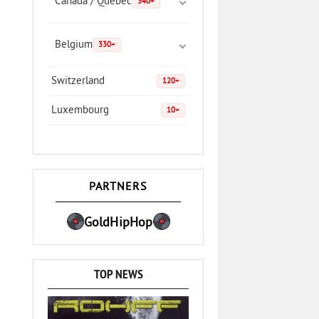
Canada / Quebec
340+
Belgium
330+
Switzerland
120+
Luxembourg
10+
PARTNERS
GoldHipHop
TOP NEWS