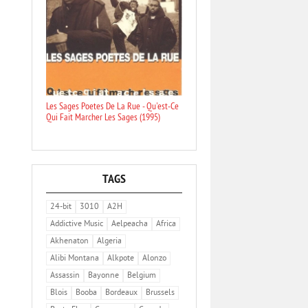
Les Sages Poetes De La Rue - Qu'est-Ce
Qui Fait Marcher Les Sages (1995)
TAGS
24-bit
3010
A2H
Addictive Music
Aelpeacha
Africa
Akhenaton
Algeria
Alibi Montana
Alkpote
Alonzo
Assassin
Bayonne
Belgium
Blois
Booba
Bordeaux
Brussels