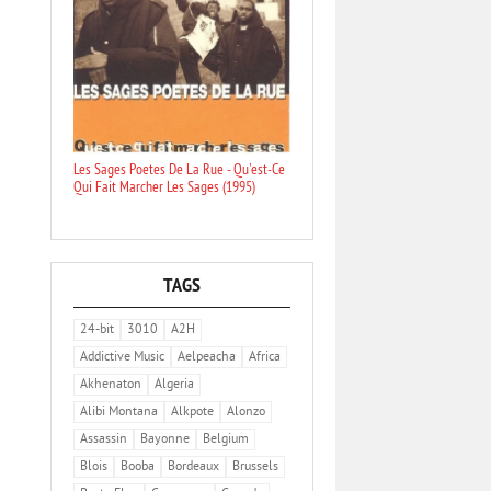
Les Sages Poetes De La Rue - Qu'est-Ce
Qui Fait Marcher Les Sages (1995)
TAGS
24-bit
3010
A2H
Addictive Music
Aelpeacha
Africa
Akhenaton
Algeria
Alibi Montana
Alkpote
Alonzo
Assassin
Bayonne
Belgium
Blois
Booba
Bordeaux
Brussels