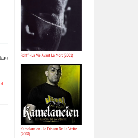
Rohff - La Vie Avant La Mort (2001)
 bug
nd
Kamelancien - Le Frisson De La Verite
(2008)