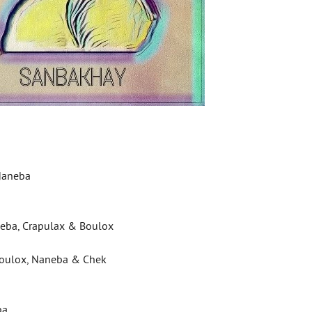
 Naneba
aneba, Crapulax & Boulox
, Boulox, Naneba & Chek
ba