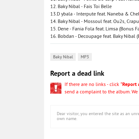
12. Baky Nibal - Fais Toi Belle
13.D ybala - Interpute feat. Naneba & Che
14. Baky Nibal - Mossoul feat. Ou2s, Crap
15. Dene - Fania Fola feat. Limsa (Bonus F
16. Bobdan - Decoupage feat. Baky Nibal 
,
Baky Nibal
MP3
Report a dead link
If there are no links - click
"Report 
send a complaint to the album. We w
Dear visitor, you entered the site as an u
own name.