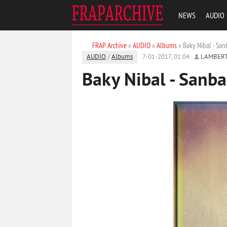
NEWS
AUDIO
FRAP Archive
»
AUDIO
»
Albums
» Baky Nibal - Sa
AUDIO
/
Albums
7-01-2017, 01:04
LAMBER
Baky Nibal - Sanb