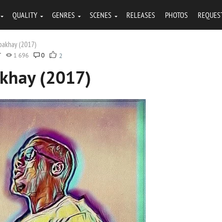
QUALITY
GENRES
SCENES
RELEASES
PHOTOS
REQUES
nbakhay (2017)
T
1 696
0
2
akhay (2017)