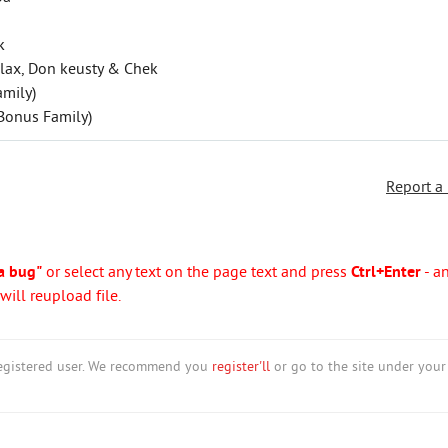
k
ulax, Don keusty & Chek
amily)
(Bonus Family)
Report a
a bug"
or select any text on the page text and press
Ctrl+Enter
- a
ill reupload file.
nregistered user. We recommend you
register'll
or go to the site under your