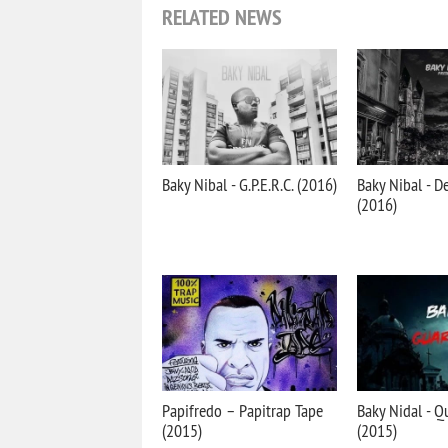
RELATED NEWS
Baky Nibal - G.P.E.R.C. (2016)
Baky Nibal - De
(2016)
Papifredo – Papitrap Tape
Baky Nidal - Q
(2015)
(2015)