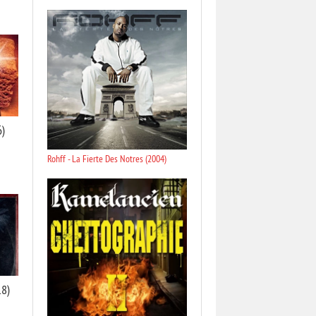
6)
Rohff - La Fierte Des Notres (2004)
18)