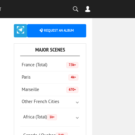
T
🎧 REQUEST AN ALBUM
MAJOR SCENES
France (Total)
7.3k+
Paris
4k+
Marseille
670+
Other French Cities
Africa (Total)
1k+