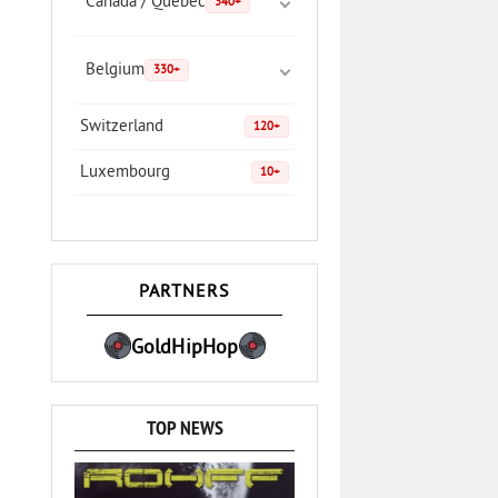
Canada / Quebec
340+
Belgium
330+
Switzerland
120+
Luxembourg
10+
PARTNERS
GoldHipHop
TOP NEWS