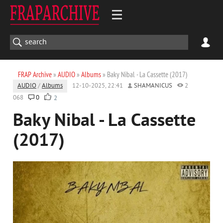
FRAP Archive
»
AUDIO
»
Albums
» Baky Nibal - La Cassette (2017)
AUDIO
/
Albums
12-10-2025, 22:41
SHAMANICUS
2
068
0
2
Baky Nibal - La Cassette
(2017)