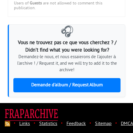
Users of
Guests
are not allowed to comment this
publication.
🎧
Vous ne trouvez pas ce que vous cherchez ? /
Didn't find what you were looking for?
Demandez-le nous, et nous essaierons de l'ajouter à
l'archive ! / Request it, and we will try to add it to the
archive!
Demande d'album / Request Album
·
·
·
·
·
Links
Statistics
Feedback
Sitemap
DMCA