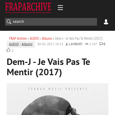
FRAP Archive
»
AUDIO
»
Albums
» Dem-J - Je Vais Pas Te Mentir (2017)
AUDIO
/
Albums
30-01-2017, 18:13
LAMBERT
2 197
0
2
Dem-J - Je Vais Pas Te
Mentir (2017)