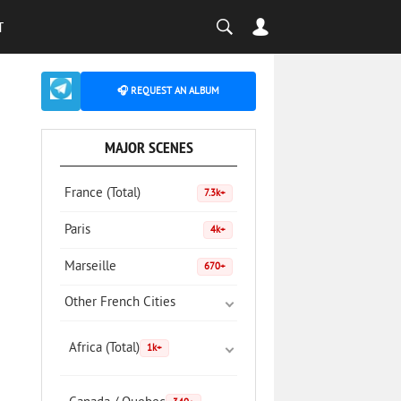
T
🎧 REQUEST AN ALBUM
MAJOR SCENES
France (Total)
7.3k+
Paris
4k+
Marseille
670+
Other French Cities
Africa (Total)
1k+