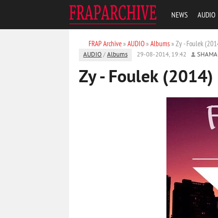
NEWS
AUDIO
FRAP Archive
»
AUDIO
»
Albums
» Zy - Foulek (201
AUDIO
/
Albums
29-08-2014, 19:42
SHAMA
Zy - Foulek (2014)