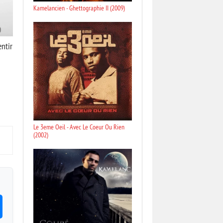
Kamelancien - Ghettographie II (2009)
entir
Le 3eme Oeil - Avec Le Coeur Ou Rien
(2002)