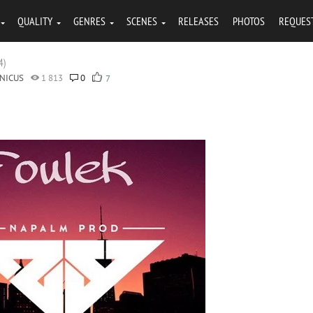
QUALITY
GENRES
SCENES
RELEASES
PHOTOS
REQUES
4)
NICUS
1 813
0
7