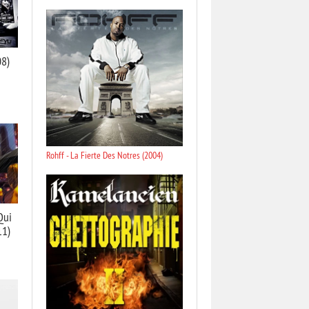
08)
Rohff - La Fierte Des Notres (2004)
Qui
11)