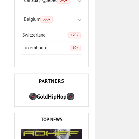
Canada / Quebec
340+
Belgium
330+
Switzerland
120+
Luxembourg
10+
PARTNERS
GoldHipHop
TOP NEWS