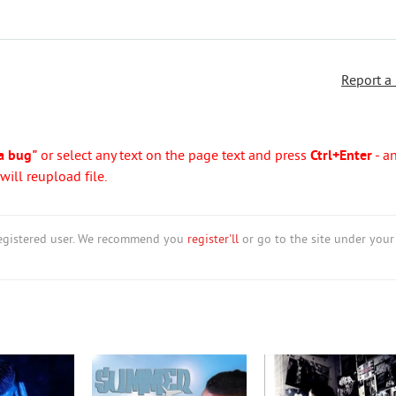
Report a
a bug"
or select any text on the page text and press
Ctrl+Enter
- a
ill reupload file.
nregistered user. We recommend you
register'll
or go to the site under your