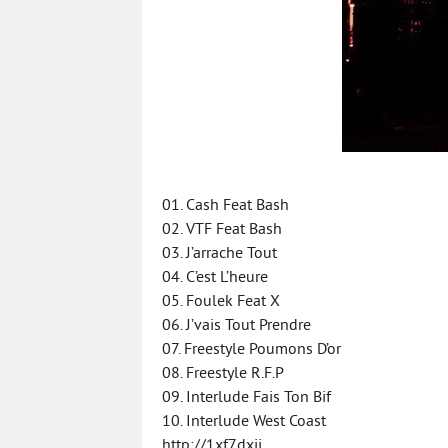
01. Cash Feat Bash
02. VTF Feat Bash
03. J’arrache Tout
04. C’est L’heure
05. Foulek Feat X
06. J’vais Tout Prendre
07. Freestyle Poumons D’or
08. Freestyle R.F.P
09. Interlude Fais Ton Bif
10. Interlude West Coast
http://1xf7dxjj