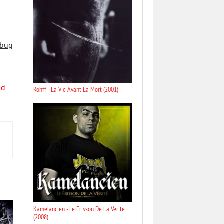
 bug
nd
Rohff - La Vie Avant La Mort (2001)
Kamelancien - Le Frisson De La Verite
(2008)