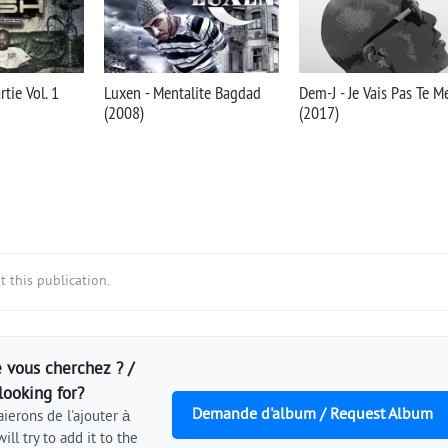
tie Vol. 1
Luxen - Mentalite Bagdad
Dem-J - Je Vais Pas Te M
(2008)
(2017)
 this publication.
 vous cherchez ? /
looking for?
Demande d'album / Request Album
ierons de l'ajouter à
ill try to add it to the