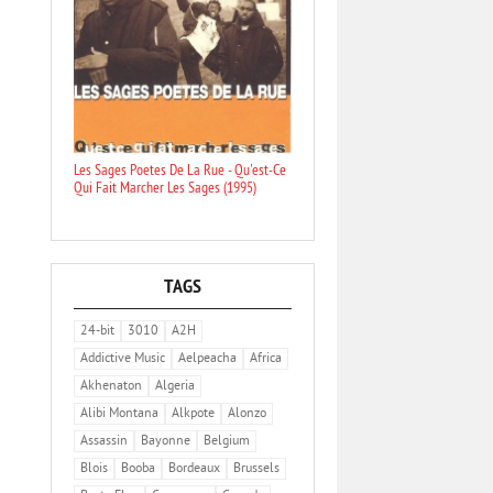
Les Sages Poetes De La Rue - Qu'est-Ce
Qui Fait Marcher Les Sages (1995)
TAGS
24-bit
3010
A2H
Addictive Music
Aelpeacha
Africa
Akhenaton
Algeria
Alibi Montana
Alkpote
Alonzo
Assassin
Bayonne
Belgium
Blois
Booba
Bordeaux
Brussels