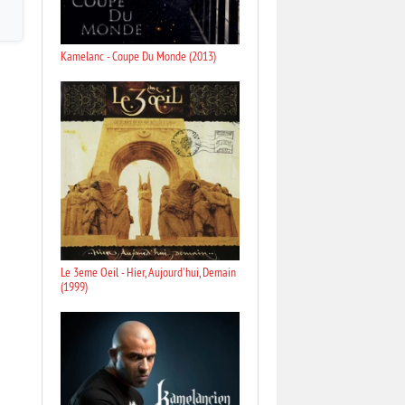
Kamelanc - Coupe Du Monde (2013)
Le 3eme Oeil - Hier, Aujourd'hui, Demain
(1999)