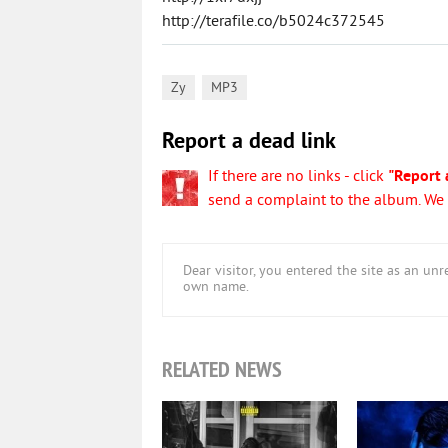
http://terafile.co/b5024c372545
,
Zy
MP3
Report a dead link
If there are no links - click
"Report 
send a complaint to the album. We w
Dear visitor, you entered the site as an u
own name.
RELATED NEWS