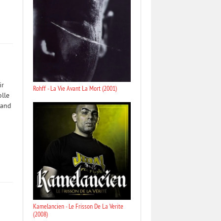
ir
Rohff - La Vie Avant La Mort (2001)
olle
uand
Kamelancien - Le Frisson De La Verite
(2008)