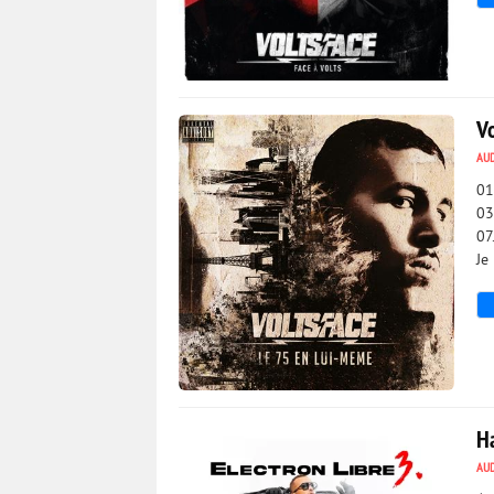
3 134
0
V
AU
01
03
07
Je
8 774
0
Ha
AU