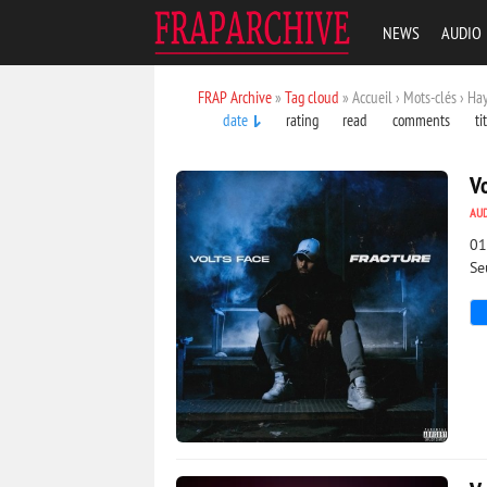
NEWS
AUDIO
FRAP Archive
»
Tag cloud
» Accueil › Mots-clés › Ha
date
rating
read
comments
ti
Vo
AU
01
Se
2 024
0