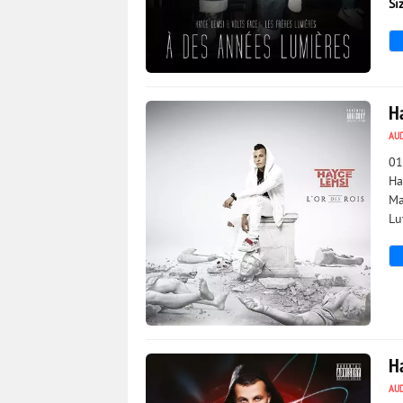
Si
3 288
0
Ha
AU
01
Ha
Ma
Lu
7 763
0
Ha
AU