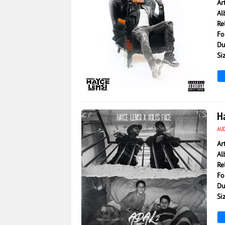
Ar
Al
Re
Fo
Du
Si
2 269
0
H
AU
Ar
Al
Re
Fo
Du
Si