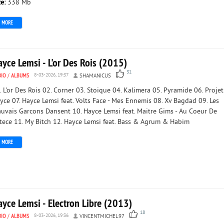
ze:
338 Mb
MORE
yce Lemsi - L'or Des Rois (2015)
31
DIO
/
ALBUMS
8-03-2026, 19:37
SHAMANICUS
. L'or Des Rois 02. Corner 03. Stoique 04. Kalimera 05. Pyramide 06. Projet
yce 07. Hayce Lemsi feat. Volts Face - Mes Ennemis 08. Xv Bagdad 09. Les
uvais Garcons Dansent 10. Hayce Lemsi feat. Maitre Gims - Au Coeur De
tece 11. My Bitch 12. Hayce Lemsi feat. Bass & Agrum & Habim
MORE
yce Lemsi - Electron Libre (2013)
18
DIO
/
ALBUMS
8-03-2026, 19:36
VINCENTMICHEL97