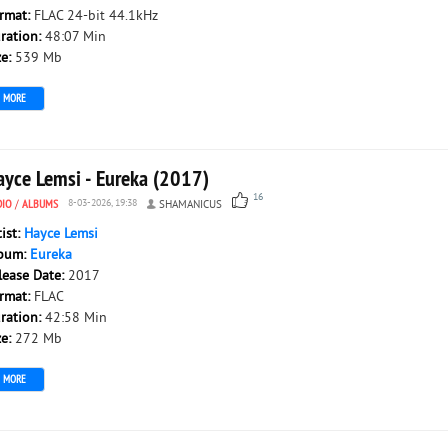
rmat:
FLAC 24-bit 44.1kHz
ration:
48:07 Min
ze:
539 Mb
MORE
ayce Lemsi - Eureka (2017)
16
DIO
/
ALBUMS
8-03-2026, 19:38
SHAMANICUS
tist:
Hayce Lemsi
bum:
Eureka
lease Date:
2017
rmat:
FLAC
ration:
42:58 Min
ze:
272 Mb
MORE