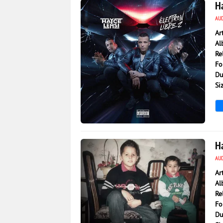
Ha
AU
Ar
Al
Re
Fo
Du
Si
4 692
0
H
AU
Ar
Al
Re
Fo
Du