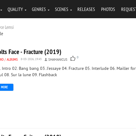
QUALITY
GENRES
SCENES
RELEASES
PHOTOS
REQUES
yce Lemsi
tle
lts Face - Fracture (2019)
0
DIO
/
ALBUMS
8-03-2026, 19:45
SHAMANICUS
. Intro 02. Bang bang 03. J'essaye 04. Fracture 05. Interlude 06. Mailler for
ul 08. Sur la lune 09. Flashback
MORE