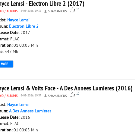
yce Lemsi - Electron Libre 2 (2017)
13
DIO
/
ALBUMS
8-03-2026, 19:38
SHAMANICUS
tist:
Hayce Lemsi
bum:
Electron Libre 2
lease Date:
2017
rmat:
FLAC
ration:
01:00:05 Min
ze:
347 Mb
MORE
ayce Lemsi & Volts Face - A Des Annees Lumieres (2016)
10
DIO
/
ALBUMS
8-03-2026, 19:37
SHAMANICUS
tist:
Hayce Lemsi
bum:
A Des Annees Lumieres
lease Date:
2016
rmat:
FLAC
ration:
01:00:05 Min