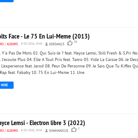
olts Face - Le 75 En Lui-Meme (2013)
30
DIO
/
ALBUMS
8-03-2026, 19:43
JORDAN23
. Y'a Pas De Mots 02. Qui Suis-Je ? feat. Hayce Lemsi, Still Fresh & S.Pri No
. J'ecoute Plus 04. Elle A Tout Pris feat. Taпro 05. Vide La Caisse 06. Je Dec
. L'experience feat. Jarod 08. Peur De Personne 09. Je Sais Que Tu Kiffes Q
 Rap feat. Fababy 10. 75 En Lui-Mкme 11. Une
MORE
yce Lemsi - Electron libre 3 (2022)
2
DIO
/
ALBUMS
8-03-2026, 19:43
SHAMANICUS