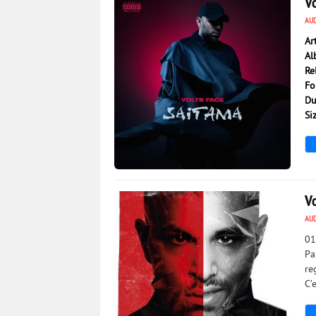
V
AU
Ar
Al
Re
Fo
Du
Si
2 854
0
Vo
AU
01
Pa
re
C’