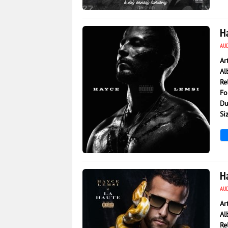
2 171
0
H
AU
Ar
Al
Re
Fo
Du
Si
3 825
0
H
AU
Ar
Al
Re