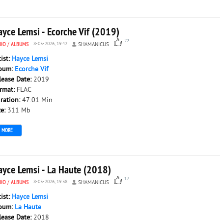
ayce Lemsi - Ecorche Vif (2019)
22
DIO
/
ALBUMS
8-03-2026, 19:42
SHAMANICUS
tist:
Hayce Lemsi
bum:
Ecorche Vif
lease Date:
2019
rmat:
FLAC
ration:
47:01 Min
ze:
311 Mb
MORE
ayce Lemsi - La Haute (2018)
17
DIO
/
ALBUMS
8-03-2026, 19:38
SHAMANICUS
tist:
Hayce Lemsi
bum:
La Haute
lease Date:
2018