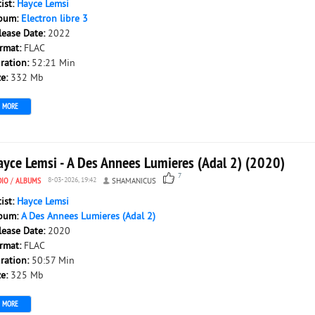
tist:
Hayce Lemsi
bum:
Electron libre 3
lease Date:
2022
rmat:
FLAC
ration:
52:21 Min
ze:
332 Mb
MORE
ayce Lemsi - A Des Annees Lumieres (Adal 2) (2020)
7
DIO
/
ALBUMS
8-03-2026, 19:42
SHAMANICUS
tist:
Hayce Lemsi
bum:
A Des Annees Lumieres (Adal 2)
lease Date:
2020
rmat:
FLAC
ration:
50:57 Min
ze:
325 Mb
MORE