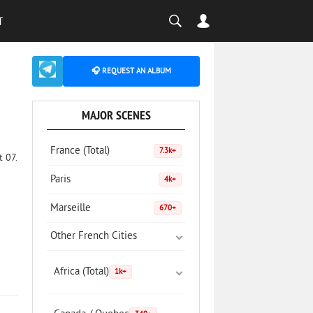
T
🎧 REQUEST AN ALBUM
MAJOR SCENES
France (Total)
7.3k+
t 07.
Paris
4k+
Marseille
670+
Other French Cities
Africa (Total)
1k+