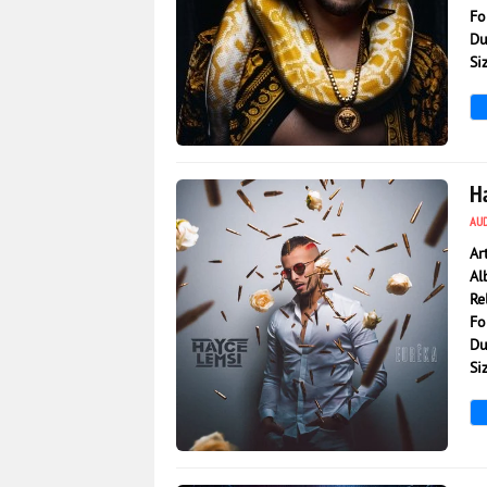
Fo
Du
Si
3 177
0
H
AU
Ar
Al
Re
Fo
Du
Si
3 043
0