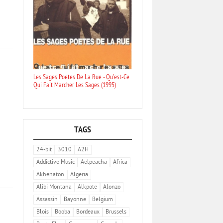
Les Sages Poetes De La Rue - Qu'est-Ce
Qui Fait Marcher Les Sages (1995)
TAGS
24-bit
3010
A2H
Addictive Music
Aelpeacha
Africa
Akhenaton
Algeria
Alibi Montana
Alkpote
Alonzo
Assassin
Bayonne
Belgium
Blois
Booba
Bordeaux
Brussels