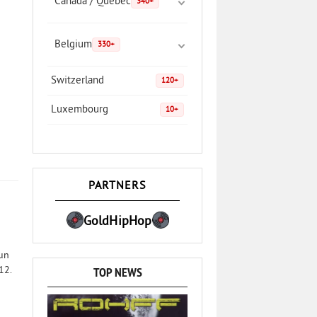
Canada / Quebec
340+
Belgium
330+
Switzerland
120+
Luxembourg
10+
PARTNERS
GoldHipHop
cun
TOP NEWS
12.