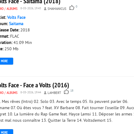
olts Face - Saitama (2018)
0
DIO
/
ALBUMS
8-03-2026, 19:45
SHAMANICUS
tist:
Volts Face
bum:
Saitama
lease Date:
2018
rmat:
FLAC
ration:
41:09 Min
ze:
250 Mb
MORE
lts Face - Face a Volts (2016)
18
DIO
/
ALBUMS
8-03-2026, 19:44
LAMBERT
. Mes rêves (Intro) 02. Solo 03. Avec le temps 05. Ils peuvent parler 06.
name 07. Où êtes vous ? feat. XV Barbare 08. Fait tourner l’oseille 09. Au
gret 10. La lumière du Rap Game feat. Hayce Lemsi 11. Déposer les armes 
est mal nous connaître 13. Quitter la Terre 14. Voltsdemort 15.
MORE