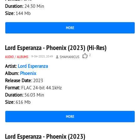
Duration:
24:30 Min
Size:
144 Mb
MORE
2 169
0
Lord Esperanza - Phoenix (2023) (Hi-Res)
2
AUDIO
/
ALBUMS
9-04-2023, 20:49
SHAMANICUS
Artist:
Lord Esperanza
Album:
Phoenix
Release Date:
2023
Format:
FLAC 24-bit 44.1kHz
Duration:
56:03 Min
Size:
616 Mb
MORE
2 195
0
Lord Esperanza - Phoenix (2023)