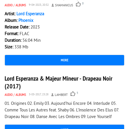
0
AUDIO
/
ALBUMS
9-04-2023, 20:32
SHAMANICUS
Artist:
Lord Esperanza
Album:
Phoenix
Release Date:
2023
Format:
FLAC
Duration:
56:04 Min
Size:
338 Mb
MORE
4 173
0
Lord Esperanza & Majeur Mineur - Drapeau Noir
(2017)
5
AUDIO
/
ALBUMS
3-03-2017, 23:28
LAMBERT
01. Origines 02. Emily 03. Aujourd’hui Encore 04. Interlude 05.
Comme Tous Les Autres feat. Shaby 06. L’Insolence Des Elus 07.
Drapeau Noir 08. Danse Avec Les Ombres 09. Love Yourself