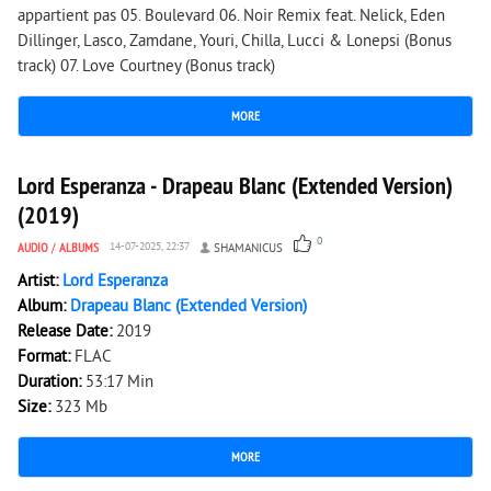
appartient pas 05. Boulevard 06. Noir Remix feat. Nelick, Eden
Dillinger, Lasco, Zamdane, Youri, Chilla, Lucci & Lonepsi (Bonus
track) 07. Love Courtney (Bonus track)
MORE
2 399
0
Lord Esperanza - Drapeau Blanc (Extended Version)
(2019)
0
AUDIO
/
ALBUMS
14-07-2025, 22:37
SHAMANICUS
Artist:
Lord Esperanza
Album:
Drapeau Blanc (Extended Version)
Release Date:
2019
Format:
FLAC
Duration:
53:17 Min
Size:
323 Mb
MORE
3 536
0