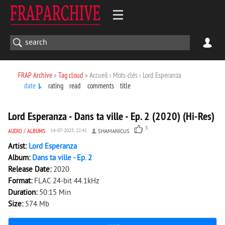
FRAP Archive
»
Tag cloud
» Accueil › Mots-clés › Lord Esperanza
date
rating
read
comments
title
2 580
0
Lord Esperanza - Dans ta ville - Ep. 2 (2020) (Hi-Res)
3
AUDIO
/
ALBUMS
14-07-2025, 22:41
SHAMANICUS
Artist:
Lord Esperanza
Album:
Dans ta ville - Ep. 2
Release Date:
2020
Format:
FLAC 24-bit 44.1kHz
Duration:
50:15 Min
Size:
574 Mb