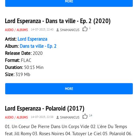
MORE
2 587
0
Lord Esperanza - Dans ta ville - Ep. 2 (2020)
1
AUDIO
/
ALBUMS
14-07-2025, 22:40
SHAMANICUS
Artist:
Lord Esperanza
Album:
Dans ta ville - Ep. 2
Release Date:
2020
Format:
FLAC
Duration:
50:15 Min
Size:
319 Mb
MORE
5 853
0
Lord Esperanza - Polaroid (2017)
14
AUDIO
/
ALBUMS
14-07-2025, 22:38
SHAMANICUS
01. Un Coeur De Pierre Dans Un Corps Vide 02. L'ère Du Temps
feat. Jill Romy 03. Roses Noires 04. Tutoyer Le Ciel 05. Polaroïd 06.