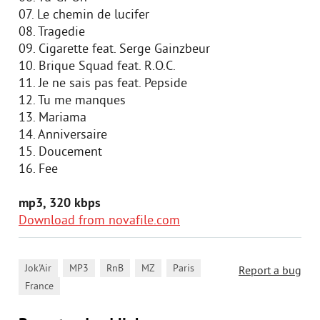
07. Le chemin de lucifer
08. Tragedie
09. Cigarette feat. Serge Gainzbeur
10. Brique Squad feat. R.O.C.
11. Je ne sais pas feat. Pepside
12. Tu me manques
13. Mariama
14. Anniversaire
15. Doucement
16. Fee
mp3, 320 kbps
Download from novafile.com
,
,
,
,
,
Jok'Air
MP3
RnB
MZ
Paris
Report a bug
France