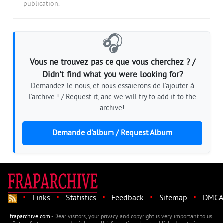
publication.
🎧
Vous ne trouvez pas ce que vous cherchez ? /
Didn't find what you were looking for?
Demandez-le nous, et nous essaierons de l'ajouter à
l'archive ! / Request it, and we will try to add it to the
archive!
Demande d'album / Request Album
·
·
·
·
·
Links
Statistics
Feedback
Sitemap
DMCA
fraparchive.com
- Dear visitors, your privacy and copyright is very important to us.