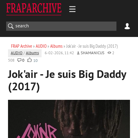
FRAP Archive
»
AUDIO
»
Albums
» Jok'air - Je suis Big Daddy (2017)
AUDIO
/
Albums
6-02-2026, 11:42
SHAMANICUS
2
508
0
10
Jok'air - Je suis Big Daddy
(2017)