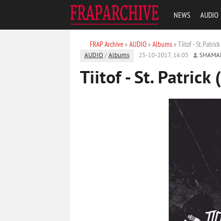
NEWS
AUDIO
FRAP Archive
»
AUDIO
»
Albums
» Tiitof - St. Patric
AUDIO
/
Albums
25-10-2017, 16:05
SHAMA
Tiitof - St. Patrick