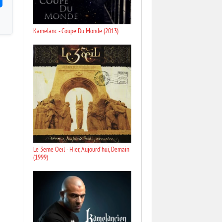
Kamelanc - Coupe Du Monde (2013)
Le 3eme Oeil - Hier, Aujourd'hui, Demain
(1999)