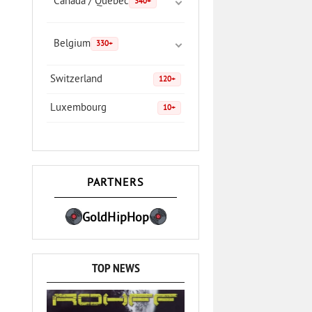
Canada / Quebec
340+
Belgium
330+
Switzerland
120+
Luxembourg
10+
PARTNERS
GoldHipHop
TOP NEWS