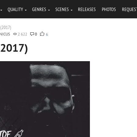
QUALITY
GENRES
SCENES
RELEASES
PHOTOS
REQUES
k (2017)
NICUS
2 622
0
6
 (2017)