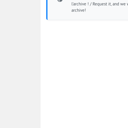
l'archive ! / Request it, and we w
archive!