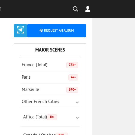
T
🎧 REQUEST AN ALBUM
MAJOR SCENES
France (Total)
7.3k+
Paris
4k+
Marseille
670+
Other French Cities
Africa (Total)
1k+