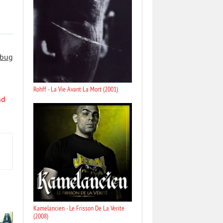
 bug
Rohff - La Vie Avant La Mort (2001)
nd
Kamelancien - Le Frisson De La Verite
(2008)