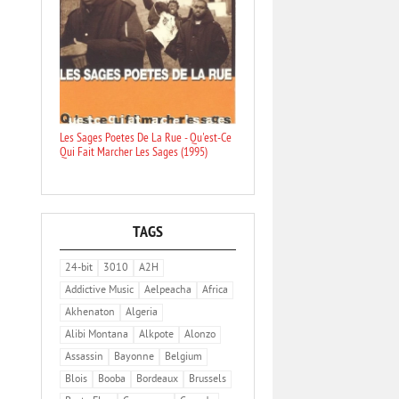
Les Sages Poetes De La Rue - Qu'est-Ce
Qui Fait Marcher Les Sages (1995)
TAGS
24-bit
3010
A2H
Addictive Music
Aelpeacha
Africa
Akhenaton
Algeria
Alibi Montana
Alkpote
Alonzo
Assassin
Bayonne
Belgium
Blois
Booba
Bordeaux
Brussels