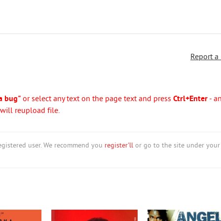
Report a
a bug"
or select any text on the page text and press
Ctrl+Enter
- a
ill reupload file.
nregistered user. We recommend you
register'll
or go to the site under your