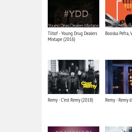
Tiitof - Young Drug Dealers
Booska Pefra, V
Mixtape (2016)
Remy - C’est Remy (2018)
Remy - Remy d