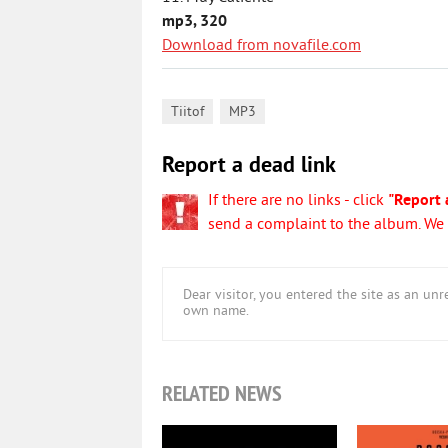
mp3, 320
Download from novafile.com
,
Tiitof
MP3
Report a dead link
If there are no links - click
"Report 
send a complaint to the album. We w
Dear visitor, you entered the site as an u
own name.
RELATED NEWS