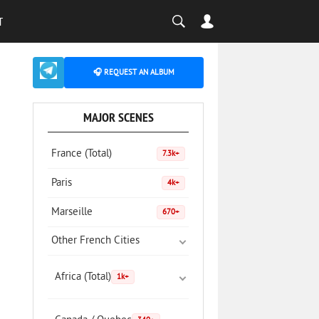
T
🎧 REQUEST AN ALBUM
MAJOR SCENES
France (Total)
7.3k+
Paris
4k+
Marseille
670+
Other French Cities
Africa (Total)
1k+