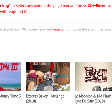
a bug"
or select any text on the page text and press
Ctrl+Enter
- a
ill reupload file.
nregistered user. We recommend you
register'll
or go to the site under your
#Money Time 3
Express Bavon - Melange
Le Moonjor & Kid Flash 
(2018)
Que Du Sale (2018)