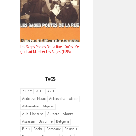
Les Sages Poetes De La Rue - Qu'est-Ce
Qui Fait Marcher Les Sages (1995)
TAGS
24-bit
3010
A2H
Addictive Music
Aelpeacha
Africa
Akhenaton
Algeria
Alibi Montana
Alkpote
Alonzo
Assassin
Bayonne
Belgium
Blois
Booba
Bordeaux
Brussels