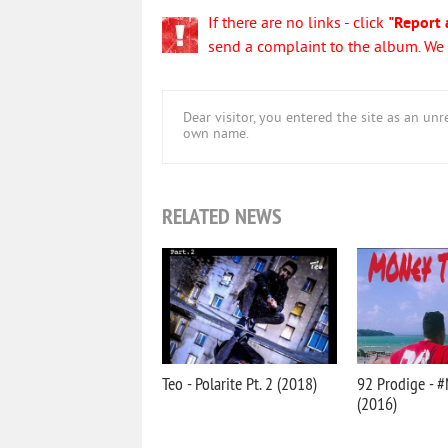
If there are no links - click
"Report 
send a complaint to the album. We w
Dear visitor, you entered the site as an u
own name.
RELATED NEWS
Teo - Polarite Pt. 2 (2018)
92 Prodige - 
(2016)