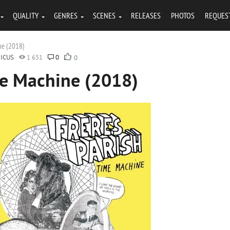
QUALITY
GENRES
SCENES
RELEASES
PHOTOS
REQUES
ne (2018)
ICUS
1 651
0
0
me Machine (2018)