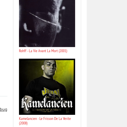
Rohff - La Vie Avant La Mort (2001)
 bug
Kamelancien - Le Frisson De La Verite
(2008)