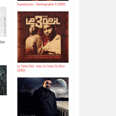
Kamelancien - Ghettographie II (2009)
tre
Le 3eme Oeil - Avec Le Coeur Ou Rien
(2002)