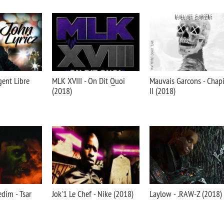
gent Libre
MLK XVIII - On Dit Quoi
Mauvais Garcons - Chapi
(2018)
II (2018)
dim - Tsar
Jok'1 Le Chef - Nike (2018)
Laylow - .RAW-Z (2018)