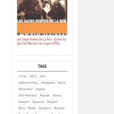
Les Sages Poetes De La Rue - Qu'est-Ce
Qui Fait Marcher Les Sages (1995)
TAGS
24-bit
3010
A2H
Addictive Music
Aelpeacha
Africa
Akhenaton
Algeria
Alibi Montana
Alkpote
Alonzo
Assassin
Bayonne
Belgium
Blois
Booba
Bordeaux
Brussels