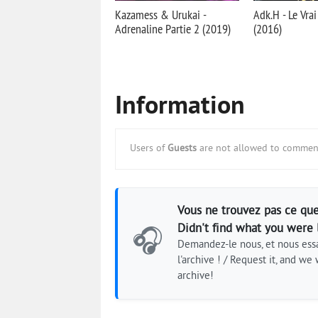
Kazamess & Urukai -
Adk.H - Le Vra
Adrenaline Partie 2 (2019)
(2016)
Information
Users of
Guests
are not allowed to comment
Vous ne trouvez pas ce que
Didn't find what you were 
🎧
Demandez-le nous, et nous essa
l'archive ! / Request it, and we w
archive!