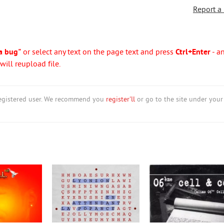
Report a
a bug"
or select any text on the page text and press
Ctrl+Enter
- a
ill reupload file.
nregistered user. We recommend you
register'll
or go to the site under your