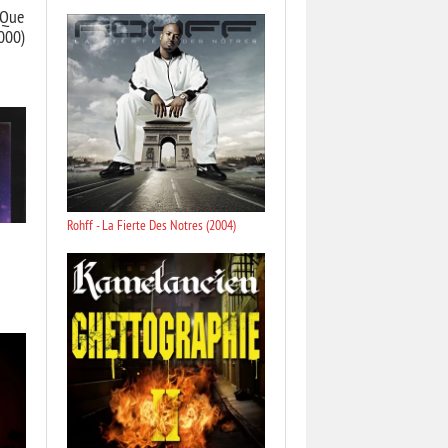
 Que
000)
Rohff - La Fierte Des Notres (2004)