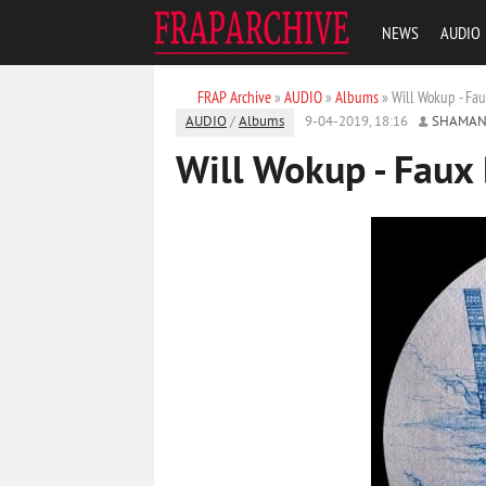
NEWS
AUDIO
FRAP Archive
»
AUDIO
»
Albums
» Will Wokup - Fau
AUDIO
/
Albums
9-04-2019, 18:16
SHAMAN
Will Wokup - Faux