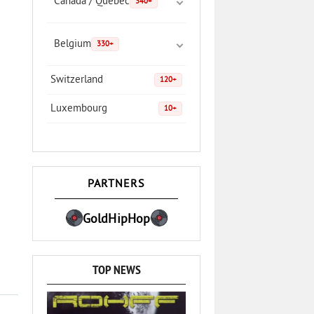
Canada / Quebec
340+
Belgium
330+
Switzerland
120+
Luxembourg
10+
PARTNERS
GoldHipHop
TOP NEWS