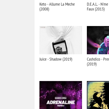
Keto - Allume La Meche
D.E.A.L. - N'me
(2008)
Faux (2013)
Juice - Shadow (2019)
Cashdico - Pre
(2019)