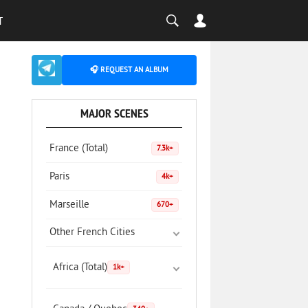
T
🎧 REQUEST AN ALBUM
MAJOR SCENES
France (Total)
7.3k+
Paris
4k+
Marseille
670+
Other French Cities
Africa (Total)
1k+