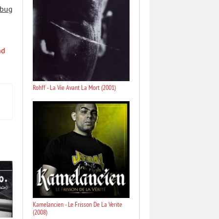
 bug
nd
Rohff - La Vie Avant La Mort (2001)
Kamelancien - Le Frisson De La Verite
(2008)