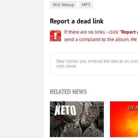
,
Will Wokup
MP3
Report a dead link
If there are no links - click
"Report 
send a complaint to the album. We w
Dear visitor, you entered the site as an u
own name.
RELATED NEWS