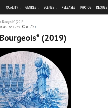
QUALITY
GENRES
SCENES
RELEASES
PHOTOS
REQUES
x Bourgeois* (2019)
ICUS
1 239
0
1
 Bourgeois* (2019)