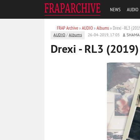
NEWS
AUDIO
FRAP Archive
»
AUDIO
»
Albums
» Drexi - RL3 (201
AUDIO
/
Albums
26-04-2019, 17:05
SHAMA
Drexi - RL3 (2019)