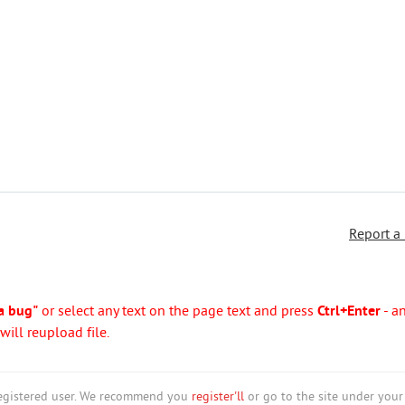
Report a
a bug"
or select any text on the page text and press
Ctrl+Enter
- a
ill reupload file.
nregistered user. We recommend you
register'll
or go to the site under your