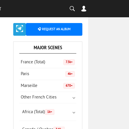
T
🎧 REQUEST AN ALBUM
MAJOR SCENES
France (Total)
7.3k+
Paris
4k+
Marseille
670+
Other French Cities
Africa (Total)
1k+