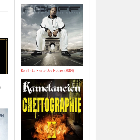
Rohff - La Fierte Des Notres (2004)
&