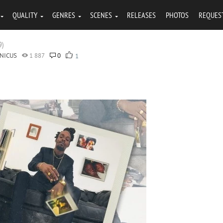
QUALITY
GENRES
SCENES
RELEASES
PHOTOS
REQUES
9)
NICUS
1 887
0
1