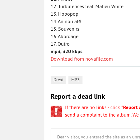
12. Turbulences feat. Matieu White
13. Hopopop
14. An nou alé
15. Souvenirs
16. Abordage
17. Outro
mp3, 320 kbps
Download from novafile.com
,
Drexi
MP3
Report a dead link
If there are no links - click
"Report 
send a complaint to the album. We w
Dear visitor, you entered the site as an u