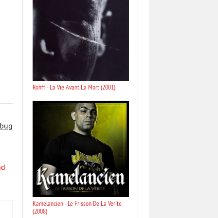
Rohff - La Vie Avant La Mort (2001)
 bug
nd
Kamelancien - Le Frisson De La Verite
(2008)