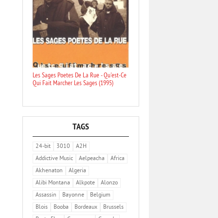
Les Sages Poetes De La Rue - Qu'est-Ce
Qui Fait Marcher Les Sages (1995)
TAGS
24-bit
3010
A2H
Addictive Music
Aelpeacha
Africa
Akhenaton
Algeria
Alibi Montana
Alkpote
Alonzo
Assassin
Bayonne
Belgium
Blois
Booba
Bordeaux
Brussels