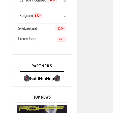
Canada / Quebec
340+
Belgium
330+
Switzerland
120+
Luxembourg
10+
PARTNERS
GoldHipHop
TOP NEWS