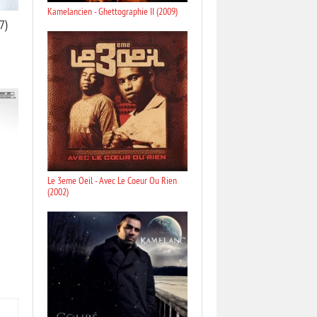
Kamelancien - Ghettographie II (2009)
7)
Le 3eme Oeil - Avec Le Coeur Ou Rien
(2002)