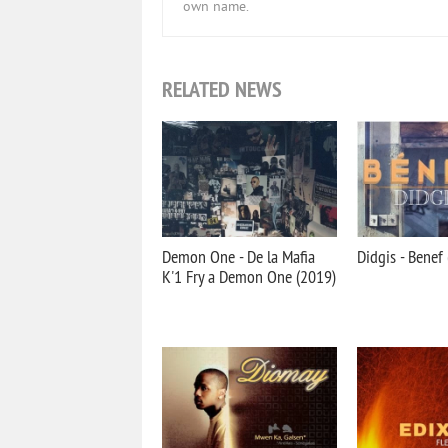
own name.
RELATED NEWS
Demon One - De la Mafia
Didgis - Benef
K'1 Fry a Demon One (2019)