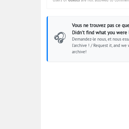
Users of
Guests
are not allowed to comment
Vous ne trouvez pas ce que
Didn't find what you were 
🎧
Demandez-le nous, et nous essa
l'archive ! / Request it, and we w
archive!