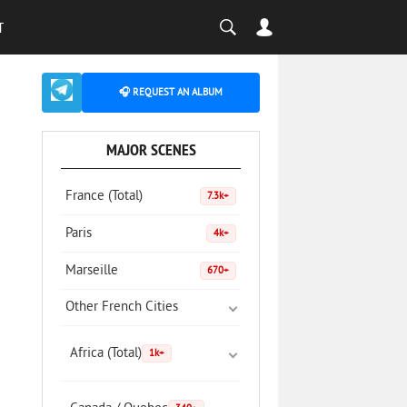
T
🎧 REQUEST AN ALBUM
MAJOR SCENES
France (Total)
7.3k+
Paris
4k+
Marseille
670+
Other French Cities
Africa (Total)
1k+