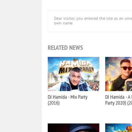
Dear visitor, you entered the site as an u
own name.
RELATED NEWS
DJ Hamida - Mix Party
DJ Hamida - A 
(2016)
Party 2020) (2