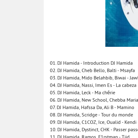
01. DJ Hamida - Introduction DJ Hamida
02. DJ Hamida, Cheb Bello, Balti - Msayfa
03. DJ Hamida, Mido Belahbib, Biwai - Jaw
04. DJ Hamida, Nassi, Imen Es - La cabeza
05. DJ Hamida, Leck - Ma chérie
06. DJ Hamida, New School, Chebba Maria 
07. DJ Hamida, Hafssa Da, Ali B - Mamino
08. DJ Hamida, Scridge - Tour du monde
09. DJ Hamida, C1COZ, Ice, Oualid - Kend
10. DJ Hamida, Dystinct, CHK - Passer pass
11. DJ Hamida, Ramos, F1rstman - Tijd