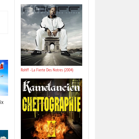
Rohff - La Fierte Des Notres (2004)
ix