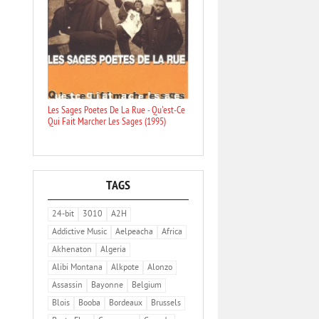
Les Sages Poetes De La Rue - Qu'est-Ce
Qui Fait Marcher Les Sages (1995)
TAGS
24-bit
3010
A2H
Addictive Music
Aelpeacha
Africa
Akhenaton
Algeria
Alibi Montana
Alkpote
Alonzo
Assassin
Bayonne
Belgium
Blois
Booba
Bordeaux
Brussels