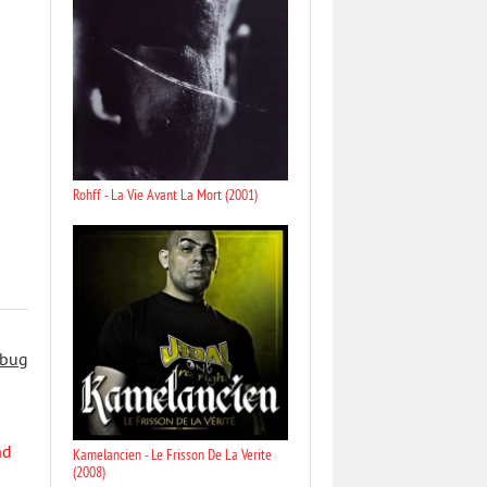
Rohff - La Vie Avant La Mort (2001)
 bug
nd
Kamelancien - Le Frisson De La Verite
(2008)