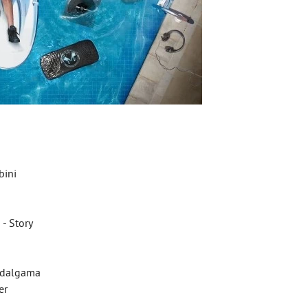
bini
- Story
i dalgama
er