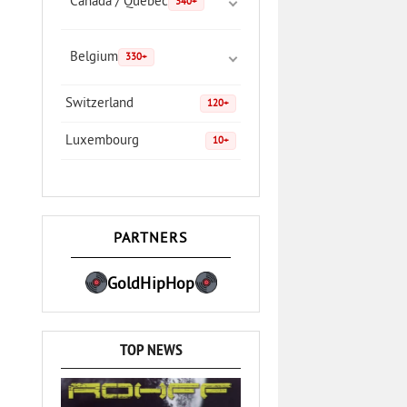
Canada / Quebec
340+
Belgium
330+
Switzerland
120+
Luxembourg
10+
PARTNERS
GoldHipHop
TOP NEWS