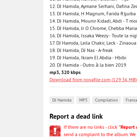
12. DJ Hamida, Aymane Serhani, Dafina Zeq
13. DJ Hamida, H Magnum, Farida R'guib
14. DJ Hamida, Mounir Kidadi, Abdi - T m
15. DJ Hamida, Jr O Chrome, Chebba Maria 
16. DJ Hamida, Issaka Weezy - Toute la nig
17. DJ Hamida, Leila Chakir, Leck - Zinaoua
18. DJ Hamida, DJ Nas - A-freak
19. DJ Hamida, Ikram El Abdia - Hbibi
20. DJ Hamida - Outro à la bien 2019
mp3, 320 kbps
Download from novafile.com (129.36 MB)
,
,
,
DJ Hamida
MP3
Compilation
Franc
Report a dead link
If there are no links - click
"Report 
send a complaint to the album. We w