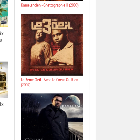
Kamelancien - Ghettographie II (2009)
ix
Du
Le 3eme Oeil - Avec Le Coeur Ou Rien
(2002)
ix