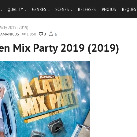
QUALITY
GENRES
SCENES
RELEASES
PHOTOS
REQUES
 Party 2019 (2019)
HAMANICUS
1 850
0
6
ien Mix Party 2019 (2019)