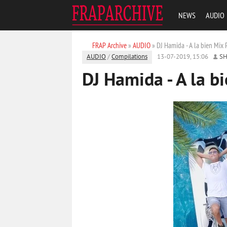
NEWS
AUDIO
FRAP Archive
»
AUDIO
» DJ Hamida - A la bien Mix
AUDIO
/
Compilations
13-07-2019, 15:06
S
DJ Hamida - A la b