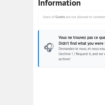
Information
Users of
Guests
are not allowed to comment
Vous ne trouvez pas ce que
Didn't find what you were 
🎧
Demandez-le nous, et nous essa
l'archive ! / Request it, and we w
archive!