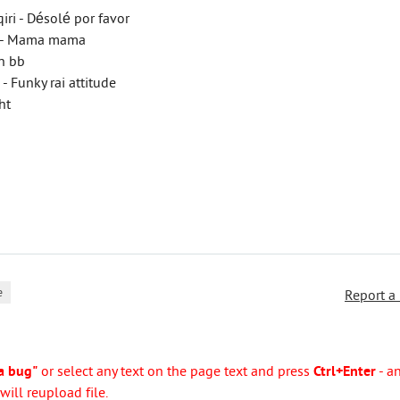
iri - Désolé por favor
a - Mama mama
on bb
- Funky rai attitude
ht
e
Report a
a bug"
or select any text on the page text and press
Ctrl+Enter
- a
ill reupload file.