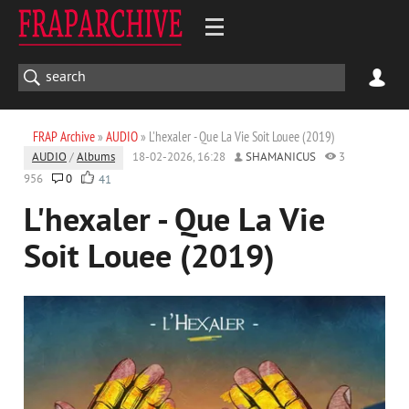
FRAP Archive
»
AUDIO
» L'hexaler - Que La Vie Soit Louee (2019)
AUDIO
/
Albums
18-02-2026, 16:28
SHAMANICUS
3
956
0
41
L'hexaler - Que La Vie
Soit Louee (2019)