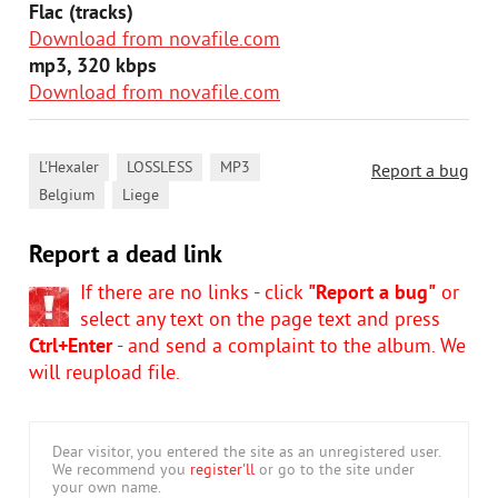
Flac (tracks)
Download from novafile.com
mp3, 320 kbps
Download from novafile.com
,
,
,
L'Hexaler
LOSSLESS
MP3
Report a bug
,
Belgium
Liege
Report a dead link
If there are no links - click
"Report a bug"
or
select any text on the page text and press
Ctrl+Enter
- and send a complaint to the album. We
will reupload file.
Dear visitor, you entered the site as an unregistered user.
We recommend you
register'll
or go to the site under
your own name.