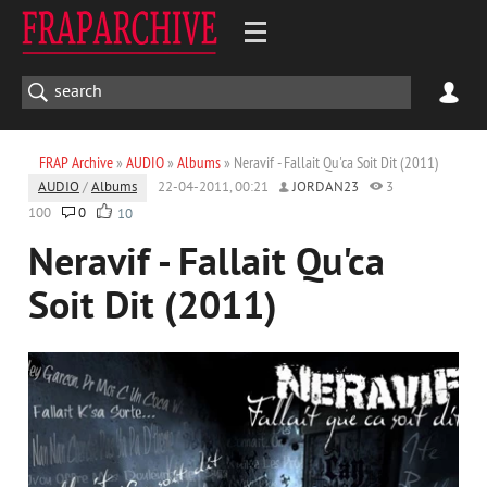
FRAP Archive
»
AUDIO
»
Albums
» Neravif - Fallait Qu'ca Soit Dit (2011)
AUDIO
/
Albums
22-04-2011, 00:21
JORDAN23
3
100
0
10
Neravif - Fallait Qu'ca
Soit Dit (2011)