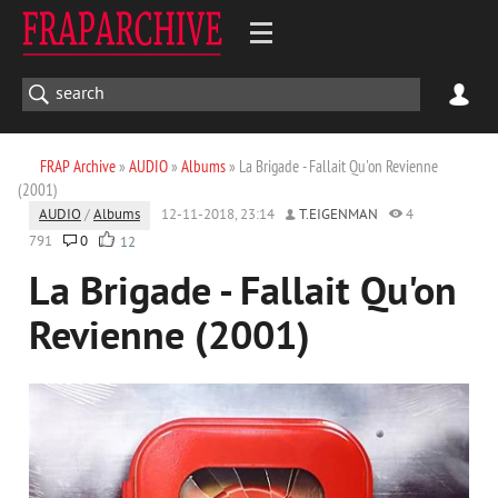
FRAP Archive
»
AUDIO
»
Albums
» La Brigade - Fallait Qu'on Revienne
(2001)
AUDIO
/
Albums
12-11-2018, 23:14
T.EIGENMAN
4
791
0
12
La Brigade - Fallait Qu'on
Revienne (2001)