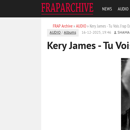
NEWS
AUDIO
FRAP Archive
»
AUDIO
» Kery James - Tu Vois J'rap 
AUDIO
/
Albums
16-12-2025, 19:46
SHAMA
Kery James - Tu Voi