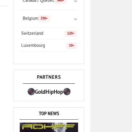
Canada / Quebec
340+
Belgium
330+
Switzerland
120+
Luxembourg
10+
PARTNERS
GoldHipHop
TOP NEWS