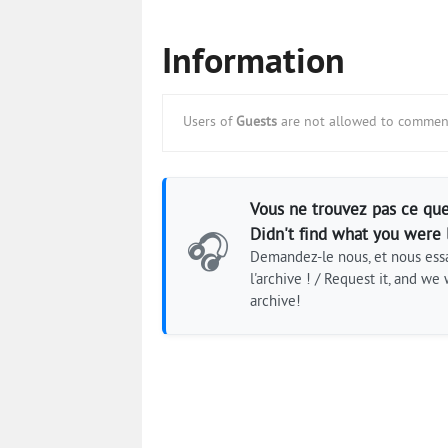
Information
Users of
Guests
are not allowed to comment
Vous ne trouvez pas ce que
Didn't find what you were 
🎧
Demandez-le nous, et nous essa
l'archive ! / Request it, and we w
archive!