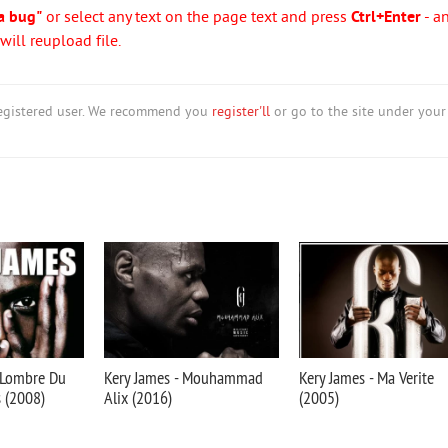
a bug"
or select any text on the page text and press
Ctrl+Enter
- a
ill reupload file.
nregistered user. We recommend you
register'll
or go to the site under your
A Lombre Du
Kery James - Mouhammad
Kery James - Ma Verite
 (2008)
Alix (2016)
(2005)