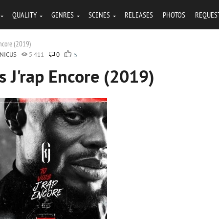
QUALITY
GENRES
SCENES
RELEASES
PHOTOS
REQUES
Encore (2019)
NICUS
5 411
0
5
s J'rap Encore (2019)