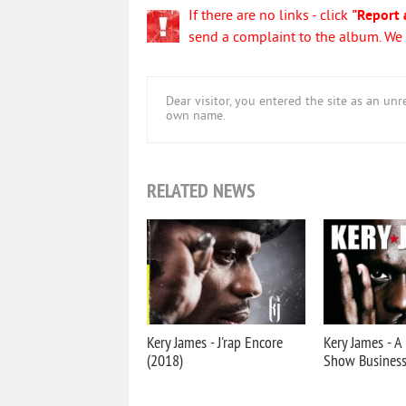
If there are no links - click
"Report 
send a complaint to the album. We w
Dear visitor, you entered the site as an u
own name.
RELATED NEWS
Kery James - J'rap Encore
Kery James - 
(2018)
Show Business