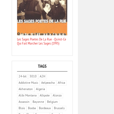
Les Sages Poetes De La Rue - Qu'est-Ce
Qui Fait Marcher Les Sages (1995)
TAGS
24-bit
3010
A2H
Addictive Music
Aelpeacha
Africa
Akhenaton
Algeria
Alibi Montana
Alkpote
Alonzo
Assassin
Bayonne
Belgium
Blois
Booba
Bordeaux
Brussels