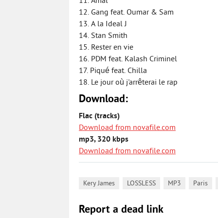
11. Amal
12. Gang feat. Oumar & Sam
13. A la Ideal J
14. Stan Smith
15. Rester en vie
16. PDM feat. Kalash Criminel
17. Piqué feat. Chilla
18. Le jour où j'arrêterai le rap
Download:
Flac (tracks)
Download from novafile.com
mp3, 320 kbps
Download from novafile.com
,
,
,
,
Kery James
LOSSLESS
MP3
Paris
Report a dead link