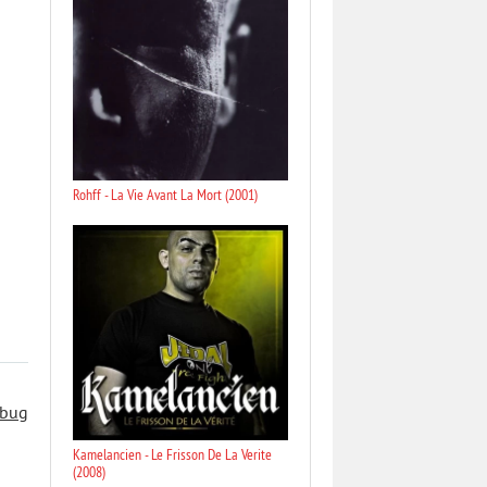
Rohff - La Vie Avant La Mort (2001)
 bug
Kamelancien - Le Frisson De La Verite
(2008)