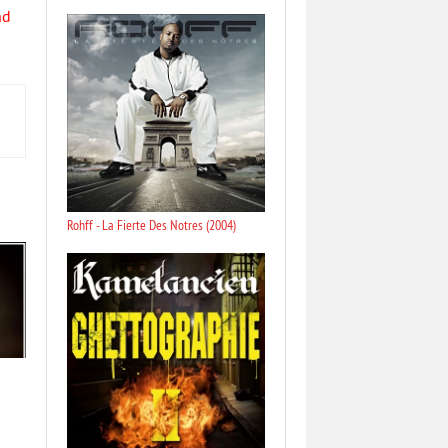
nd
Rohff - La Fierte Des Notres (2004)