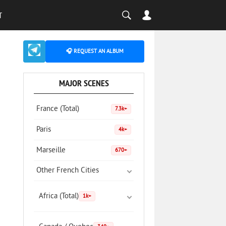
T
🎧 REQUEST AN ALBUM
MAJOR SCENES
France (Total)
7.3k+
Paris
4k+
Marseille
670+
Other French Cities
Africa (Total)
1k+