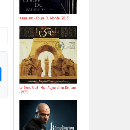
Kamelanc - Coupe Du Monde (2013)
Le 3eme Oeil - Hier, Aujourd'hui, Demain
(1999)