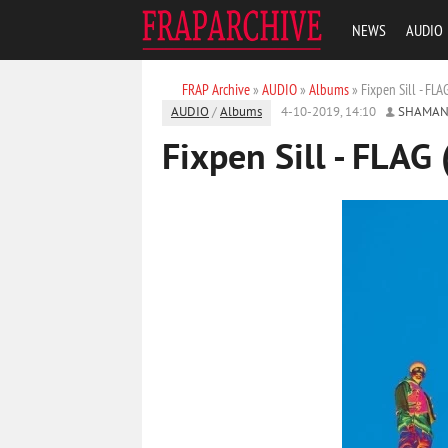
NEWS
AUDIO
FRAP Archive
»
AUDIO
»
Albums
» Fixpen Sill - FLA
AUDIO
/
Albums
4-10-2019, 14:10
SHAMAN
Fixpen Sill - FLAG