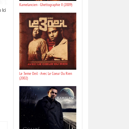
Kamelancien - Ghettographie II (2009)
 Ici
Le 3eme Oeil - Avec Le Coeur Ou Rien
(2002)