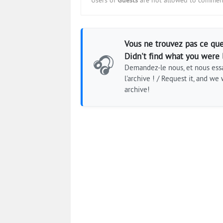
Users of
Guests
are not allowed to comment
Vous ne trouvez pas ce que
Didn't find what you were 
🎧
Demandez-le nous, et nous essa
l'archive ! / Request it, and we w
archive!