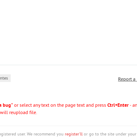
ntes
Report a
a bug"
or select any text on the page text and press
Ctrl+Enter
- a
ill reupload file.
nregistered user. We recommend you
register'll
or go to the site under your