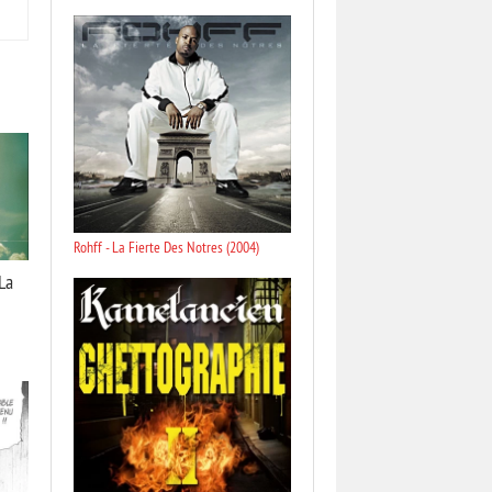
Rohff - La Fierte Des Notres (2004)
 La