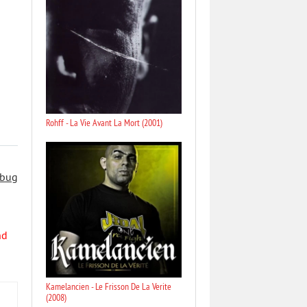
Rohff - La Vie Avant La Mort (2001)
 bug
nd
Kamelancien - Le Frisson De La Verite
(2008)