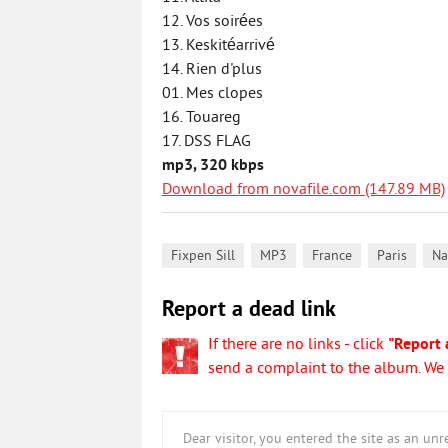
12. Vos soirées
13. Keskitéarrivé
14. Rien d'plus
01. Mes clopes
16. Touareg
17. DSS FLAG
mp3, 320 kbps
Download from novafile.com (147.89 MB)
,
,
,
,
Fixpen Sill
MP3
France
Paris
Na
Report a dead link
If there are no links - click
"Report 
send a complaint to the album. We w
Dear visitor, you entered the site as an u