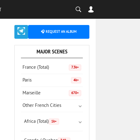
T
🎧 REQUEST AN ALBUM
MAJOR SCENES
France (Total)
7.3k+
Paris
4k+
Marseille
670+
Other French Cities
Africa (Total)
1k+