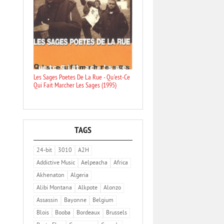
Les Sages Poetes De La Rue - Qu'est-Ce
Qui Fait Marcher Les Sages (1995)
TAGS
24-bit
3010
A2H
Addictive Music
Aelpeacha
Africa
Akhenaton
Algeria
Alibi Montana
Alkpote
Alonzo
Assassin
Bayonne
Belgium
Blois
Booba
Bordeaux
Brussels