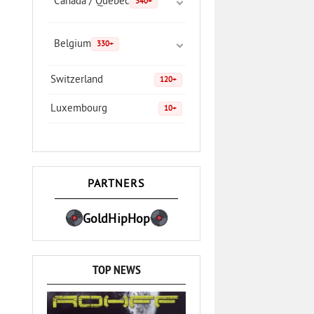
Canada / Quebec
340+
Belgium
330+
Switzerland
120+
Luxembourg
10+
PARTNERS
GoldHipHop
TOP NEWS