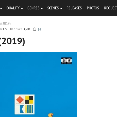
QUALITY
GENRES
SCENES
RELEASES
PHOTOS
REQUES
G (2019)
ICUS
3 149
0
14
 (2019)