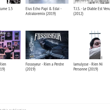
lume 1.5
Eius Echo Papi & Edai -
T.I.S. - Le Diable Est Venu
Astraloremix (2019)
(2012)
 Rien
Fossoyeur - Rien a Perdre
Iamulysse - Rien Ni
019)
(2019)
Personne (2019)