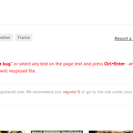
,
ellier
France
Report a
a bug"
or select any text on the page text and press
Ctrl+Enter
- a
ill reupload file.
nregistered user. We recommend you
register'll
or go to the site under your