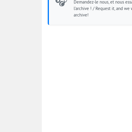
🎧
Demandez-le nous, et nous essa
l'archive ! / Request it, and we w
archive!