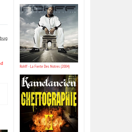
 bug
nd
Rohff - La Fierte Des Notres (2004)