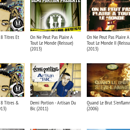
8 Titres Et
On Ne Peut Pas Plaire A
On Ne Peut Pas Plaire A
Tout Le Monde (Reissue)
Tout Le Monde II (Reissu
(2013)
(2013)
 8 Titres &
Demi Portion - Artisan Du
Quand Le Brut S'enfla
013)
Bic (2011)
(2006)