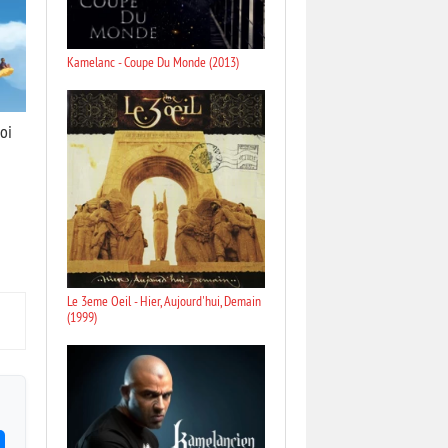
Kamelanc - Coupe Du Monde (2013)
oi
Le 3eme Oeil - Hier, Aujourd'hui, Demain
(1999)