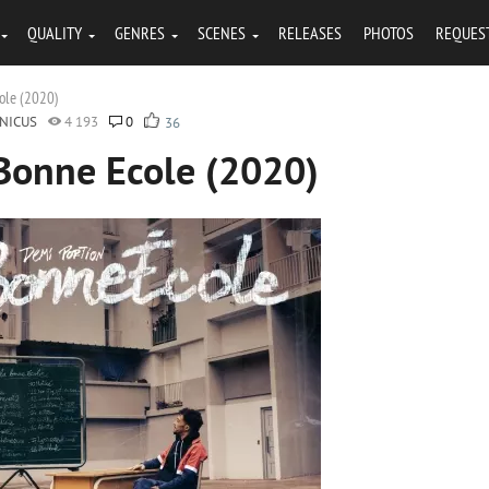
QUALITY
GENRES
SCENES
RELEASES
PHOTOS
REQUES
cole (2020)
NICUS
4 193
0
36
 Bonne Ecole (2020)