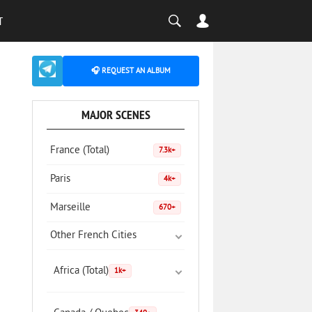
T
🎧 REQUEST AN ALBUM
MAJOR SCENES
France (Total)
7.3k+
Paris
4k+
Marseille
670+
Other French Cities
Africa (Total)
1k+