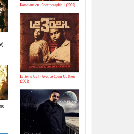
Kamelancien - Ghettographie II (2009)
e)
Le 3eme Oeil - Avec Le Coeur Ou Rien
(2002)
mme