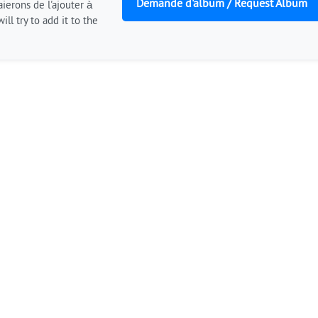
Demande d'album / Request Album
ierons de l'ajouter à
ill try to add it to the