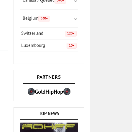
Canada / Quebec
340+
Belgium
330+
Switzerland
120+
Luxembourg
10+
PARTNERS
GoldHipHop
TOP NEWS