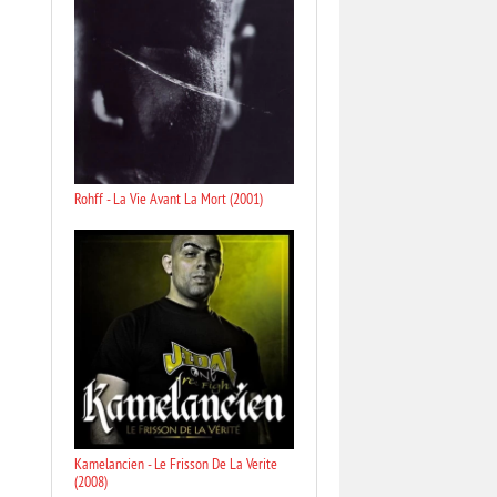
Rohff - La Vie Avant La Mort (2001)
Kamelancien - Le Frisson De La Verite
(2008)