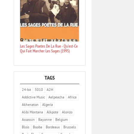
Les Sages Poetes De La Rue - Qu'est-Ce
Qui Fait Marcher Les Sages (1995)
TAGS
24-bit
3010
A2H
Addictive Music
Aelpeacha
Africa
Akhenaton
Algeria
Alibi Montana
Alkpote
Alonzo
Assassin
Bayonne
Belgium
Blois
Booba
Bordeaux
Brussels