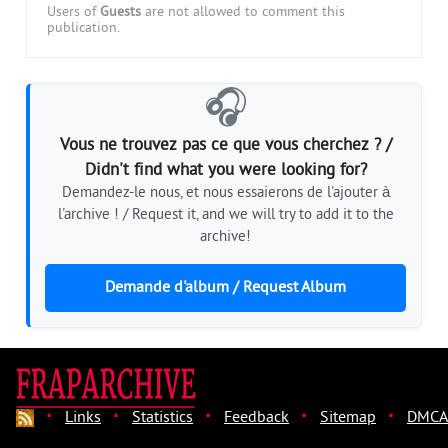
Users of
Guests
are not allowed to comment this
publication.
🎧
Vous ne trouvez pas ce que vous cherchez ? /
Didn't find what you were looking for?
Demandez-le nous, et nous essaierons de l'ajouter à
l'archive ! / Request it, and we will try to add it to the
archive!
Demande d'album / Request Album
·
·
·
·
·
Links
Statistics
Feedback
Sitemap
DMCA