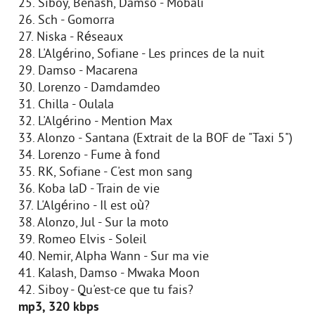
25. Siboy, Benash, Damso - Mobali
26. Sch - Gomorra
27. Niska - Réseaux
28. L'Algérino, Sofiane - Les princes de la nuit
29. Damso - Macarena
30. Lorenzo - Damdamdeo
31. Chilla - Oulala
32. L'Algérino - Mention Max
33. Alonzo - Santana (Extrait de la BOF de "Taxi 5")
34. Lorenzo - Fume à fond
35. RK, Sofiane - C'est mon sang
36. Koba laD - Train de vie
37. L'Algérino - Il est où?
38. Alonzo, Jul - Sur la moto
39. Romeo Elvis - Soleil
40. Nemir, Alpha Wann - Sur ma vie
41. Kalash, Damso - Mwaka Moon
42. Siboy - Qu'est-ce que tu fais?
mp3, 320 kbps