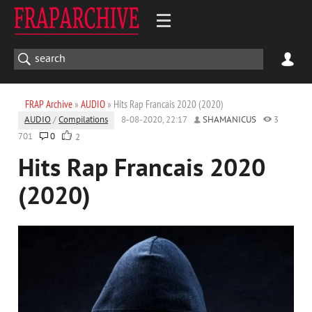
FRAP Archive
»
AUDIO
» Hits Rap Francais 2020 (2020)
AUDIO
/
Compilations
8-08-2020, 22:17
SHAMANICUS
3
701
0
2
Hits Rap Francais 2020
(2020)