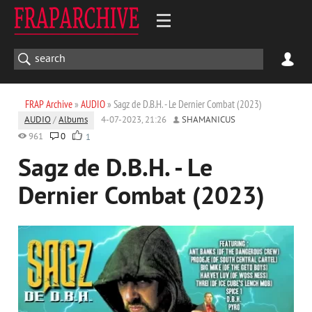
FRAP Archive
»
AUDIO
» Sagz de D.B.H. - Le Dernier Combat (2023)
AUDIO
/
Albums
4-07-2023, 21:26
SHAMANICUS
961
0
1
Sagz de D.B.H. - Le
Dernier Combat (2023)