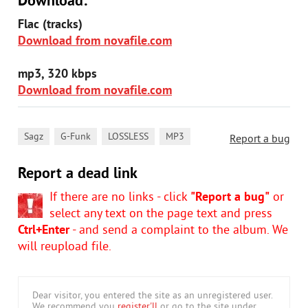
Download:
Flac (tracks)
Download from novafile.com
mp3, 320 kbps
Download from novafile.com
,
,
,
Sagz
G-Funk
LOSSLESS
MP3
Report a bug
Report a dead link
If there are no links - click
"Report a bug"
or
select any text on the page text and press
Ctrl+Enter
- and send a complaint to the album. We
will reupload file.
Dear visitor, you entered the site as an unregistered user.
We recommend you
register'll
or go to the site under