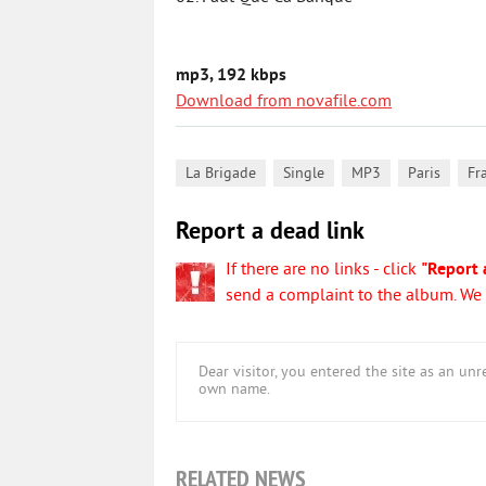
mp3, 192 kbps
Download from novafile.com
,
,
,
,
La Brigade
Single
MP3
Paris
Fr
Report a dead link
If there are no links - click
"Report 
send a complaint to the album. We w
Dear visitor, you entered the site as an u
own name.
RELATED NEWS