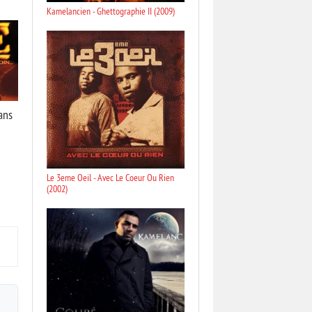
Kamelancien - Ghettographie II (2009)
ans
Le 3eme Oeil - Avec Le Coeur Ou Rien
(2002)