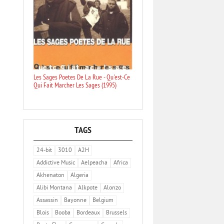
Les Sages Poetes De La Rue - Qu'est-Ce
Qui Fait Marcher Les Sages (1995)
TAGS
24-bit
3010
A2H
Addictive Music
Aelpeacha
Africa
Akhenaton
Algeria
Alibi Montana
Alkpote
Alonzo
Assassin
Bayonne
Belgium
Blois
Booba
Bordeaux
Brussels