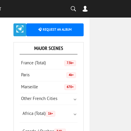
T
🎧 REQUEST AN ALBUM
MAJOR SCENES
France (Total)
7.3k+
Paris
4k+
Marseille
670+
Other French Cities
Africa (Total)
1k+