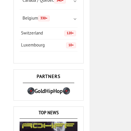
Canada / Quebec
340+
Belgium
330+
Switzerland
120+
Luxembourg
10+
PARTNERS
GoldHipHop
TOP NEWS