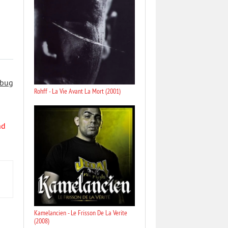
 bug
Rohff - La Vie Avant La Mort (2001)
nd
Kamelancien - Le Frisson De La Verite
(2008)