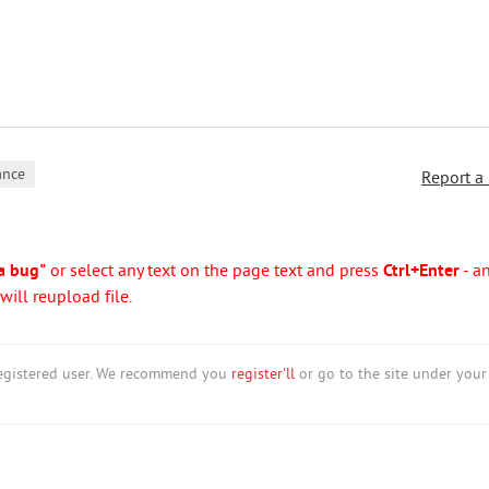
ance
Report a
a bug"
or select any text on the page text and press
Ctrl+Enter
- a
ill reupload file.
nregistered user. We recommend you
register'll
or go to the site under your