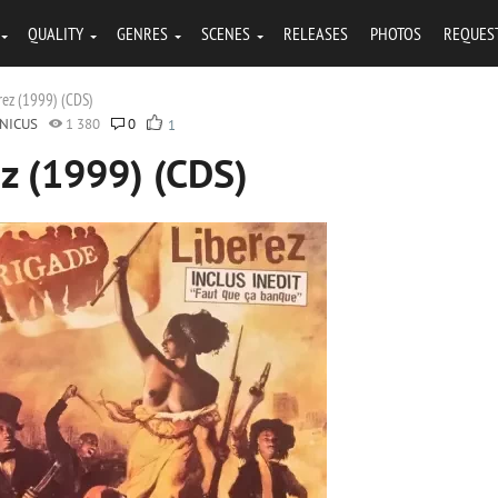
QUALITY
GENRES
SCENES
RELEASES
PHOTOS
REQUES
erez (1999) (CDS)
NICUS
1 380
0
1
ez (1999) (CDS)