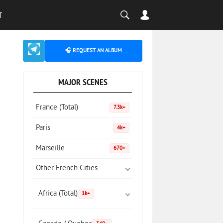
T
🎧 REQUEST AN ALBUM
MAJOR SCENES
France (Total)
7.3k+
Paris
4k+
Marseille
670+
Other French Cities
Africa (Total)
1k+