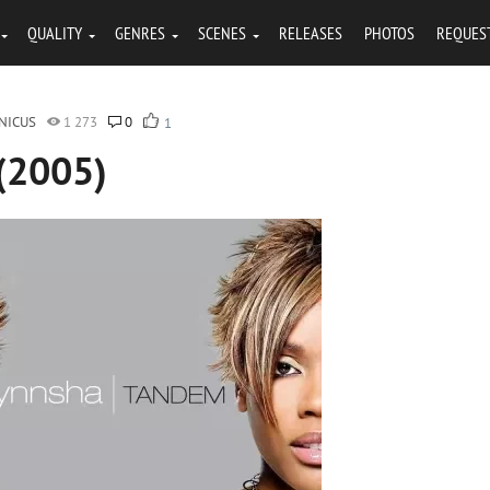
QUALITY
GENRES
SCENES
RELEASES
PHOTOS
REQUES
NICUS
1 273
0
1
(2005)