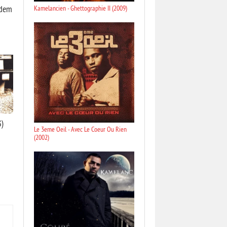
ndem
Kamelancien - Ghettographie II (2009)
3)
Le 3eme Oeil - Avec Le Coeur Ou Rien
(2002)