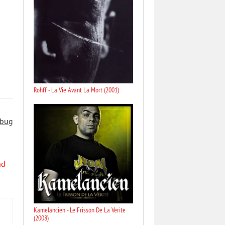
Rohff - La Vie Avant La Mort (2001)
 bug
nd
Kamelancien - Le Frisson De La Verite
(2008)