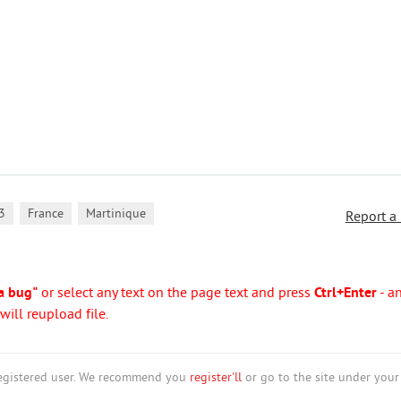
,
,
3
France
Martinique
Report a
a bug"
or select any text on the page text and press
Ctrl+Enter
- a
ill reupload file.
nregistered user. We recommend you
register'll
or go to the site under your