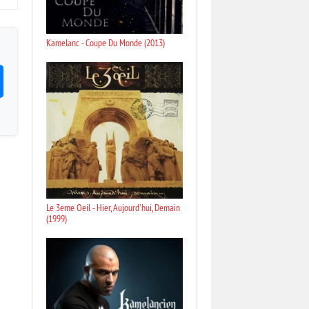
Kamelanc - Coupe Du Monde (2013)
Le 3eme Oeil - Hier, Aujourd'hui, Demain
(1999)