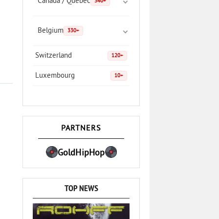
Canada / Quebec
340+
Belgium
330+
Switzerland
120+
Luxembourg
10+
PARTNERS
GoldHipHop
TOP NEWS