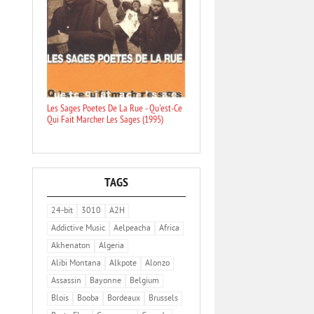
Les Sages Poetes De La Rue - Qu'est-Ce
Qui Fait Marcher Les Sages (1995)
TAGS
24-bit
3010
A2H
Addictive Music
Aelpeacha
Africa
Akhenaton
Algeria
Alibi Montana
Alkpote
Alonzo
Assassin
Bayonne
Belgium
Blois
Booba
Bordeaux
Brussels