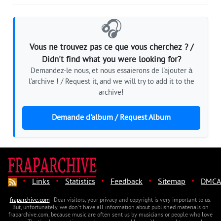
🎧
Vous ne trouvez pas ce que vous cherchez ? /
Didn't find what you were looking for?
Demandez-le nous, et nous essaierons de l'ajouter à
l'archive ! / Request it, and we will try to add it to the
archive!
Demande d'album / Request Album
·
·
·
·
·
Links
Statistics
Feedback
Sitemap
DMCA
fraparchive.com
- Dear visitors, your privacy and copyright is very important to us.
But, unfortunately, we don't have all information about published materials on
fraparchive.com, because music are often sent us by musicians or people who love