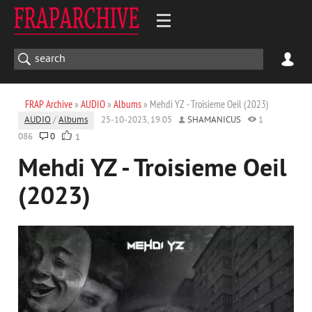
FRAP Archive
»
AUDIO
»
Albums
» Mehdi YZ - Troisieme Oeil (2023)
AUDIO
/
Albums
25-10-2023, 19:05
SHAMANICUS
1
086
0
1
Mehdi YZ - Troisieme Oeil
(2023)