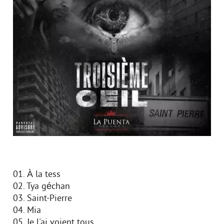
01. À la tess
02. Tya géchan
03. Saint-Pierre
04. Mia
05. Je l'ai voient tous