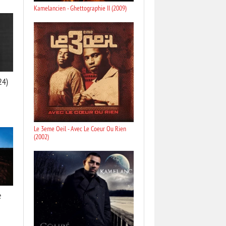
Kamelancien - Ghettographie II (2009)
24)
Le 3eme Oeil - Avec Le Coeur Ou Rien
(2002)
e