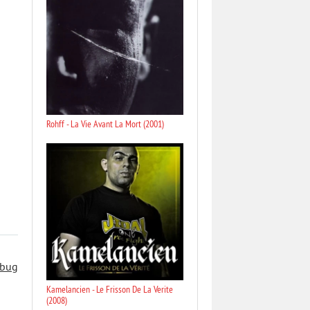
Rohff - La Vie Avant La Mort (2001)
 bug
Kamelancien - Le Frisson De La Verite
(2008)