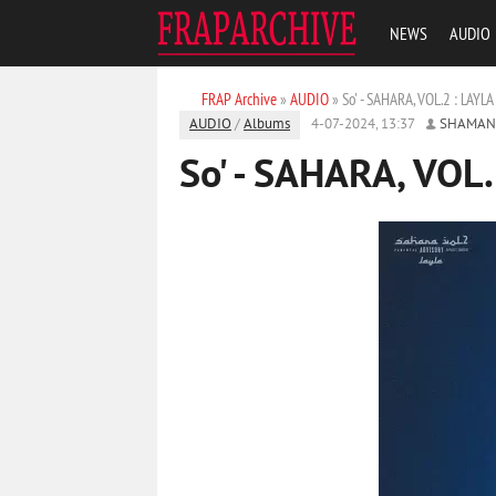
NEWS
AUDIO
FRAP Archive
»
AUDIO
» So' - SAHARA, VOL.2 : LAYL
AUDIO
/
Albums
4-07-2024, 13:37
SHAMAN
So' - SAHARA, VOL