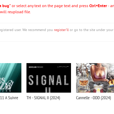
a bug"
or select any text on the page text and press
Ctrl+Enter
- a
ill reupload file.
nregistered user. We recommend you
register'll
or go to the site under your
 11 A Suivre
TH - SIGNAL II (2024)
Cannelle - ODD (2024)