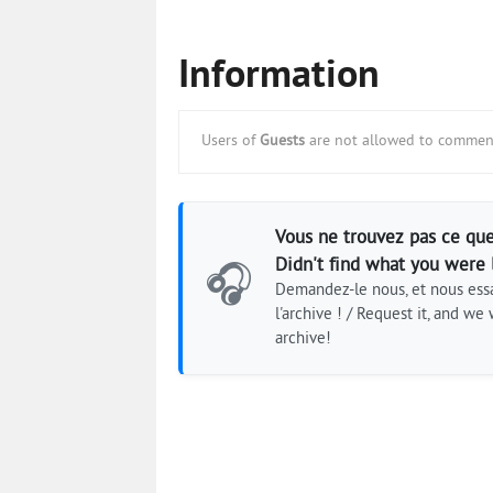
Information
Users of
Guests
are not allowed to comment
Vous ne trouvez pas ce que
Didn't find what you were 
🎧
Demandez-le nous, et nous essa
l'archive ! / Request it, and we w
archive!