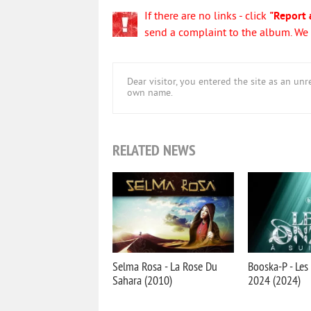
If there are no links - click
"Report 
send a complaint to the album. We w
Dear visitor, you entered the site as an u
own name.
RELATED NEWS
Selma Rosa - La Rose Du
Booska-P - Les
Sahara (2010)
2024 (2024)