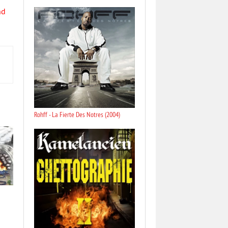
nd
Rohff - La Fierte Des Notres (2004)