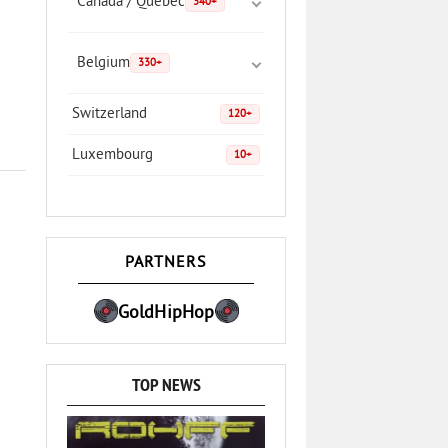
Canada / Quebec
340+
Belgium
330+
Switzerland
120+
Luxembourg
10+
PARTNERS
GoldHipHop
TOP NEWS