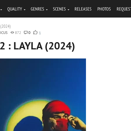
QUALITY
GENRES
SCENES
RELEASES
PHOTOS
REQUES
A (2024)
ICUS
872
0
1
.2 : LAYLA (2024)