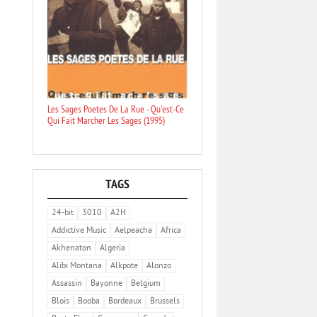
Les Sages Poetes De La Rue - Qu'est-Ce
Qui Fait Marcher Les Sages (1995)
TAGS
24-bit
3010
A2H
Addictive Music
Aelpeacha
Africa
Akhenaton
Algeria
Alibi Montana
Alkpote
Alonzo
Assassin
Bayonne
Belgium
Blois
Booba
Bordeaux
Brussels