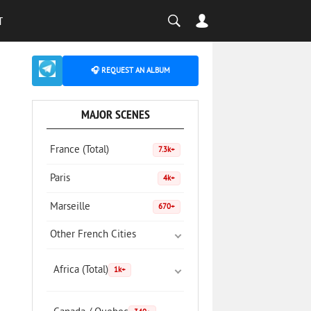
T
🎧 REQUEST AN ALBUM
MAJOR SCENES
France (Total)
7.3k+
Paris
4k+
Marseille
670+
Other French Cities
Africa (Total)
1k+