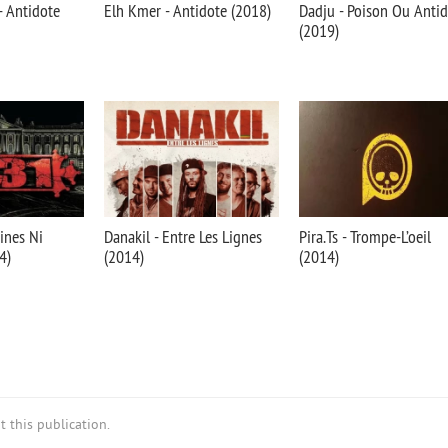
 Antidote
Elh Kmer - Antidote (2018)
Dadju - Poison Ou Anti
(2019)
ines Ni
Danakil - Entre Les Lignes
Pira.Ts - Trompe-L’oeil
4)
(2014)
(2014)
 this publication.