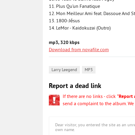
11. Plus Qu'un Fanatique
12. Mon Meilleur Ami feat. Dassoue And St
13. 1800-Jésus
14. LeMor - Kaidokuzai (Outro)
mp3, 320 kbps
Download from novafile.com
,
Larry Leegend
MP3
Report a dead link
If there are no links - click
"Report 
send a complaint to the album. We w
Dear visitor, you entered the site as an u
own name.