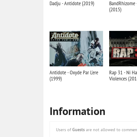
Dadju - Antidote (2019)
BandRhizome -
(2015)
Antidote - Oxyde Par L'ere
Rap 31 - Ni Ha
(1999)
Violences (201
Information
Users of
Guests
are not allowed to comment