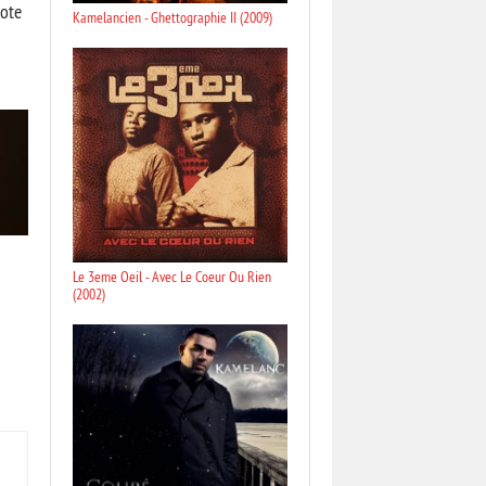
dote
Kamelancien - Ghettographie II (2009)
Le 3eme Oeil - Avec Le Coeur Ou Rien
(2002)