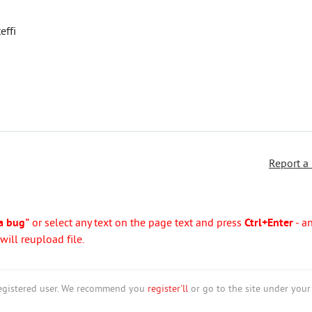
effi
Report a
a bug"
or select any text on the page text and press
Ctrl+Enter
- a
ill reupload file.
nregistered user. We recommend you
register'll
or go to the site under your