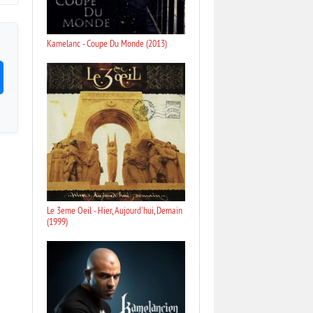
Kamelanc - Coupe Du Monde (2013)
Le 3eme Oeil - Hier, Aujourd'hui, Demain
(1999)