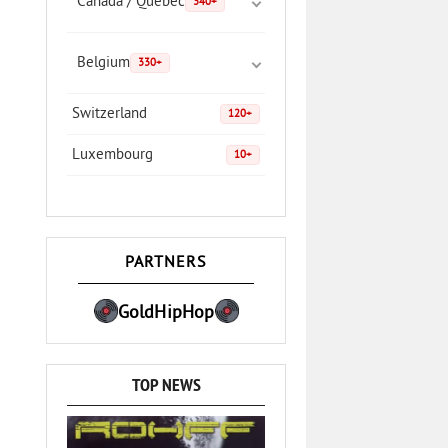
Canada / Quebec
340+
Belgium
330+
Switzerland
120+
Luxembourg
10+
PARTNERS
GoldHipHop
TOP NEWS