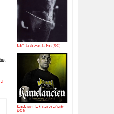
Rohff - La Vie Avant La Mort (2001)
 bug
nd
Kamelancien - Le Frisson De La Verite
(2008)