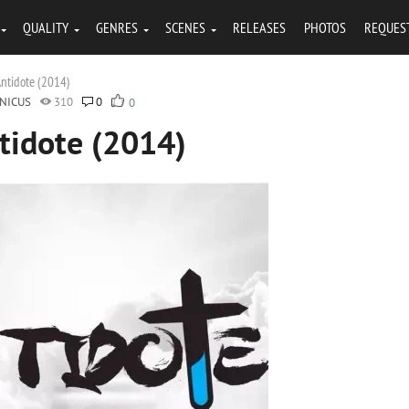
QUALITY
GENRES
SCENES
RELEASES
PHOTOS
REQUES
Antidote (2014)
NICUS
310
0
0
tidote (2014)