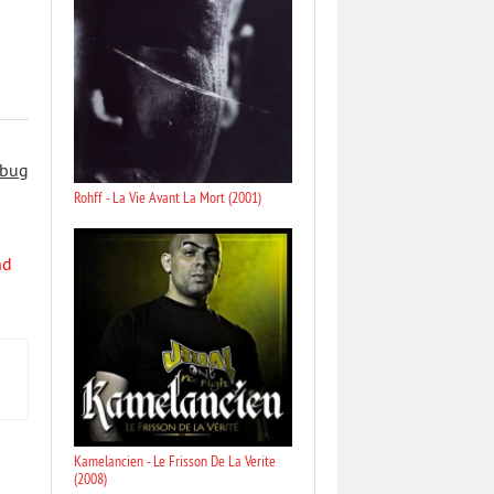
 bug
Rohff - La Vie Avant La Mort (2001)
nd
Kamelancien - Le Frisson De La Verite
(2008)