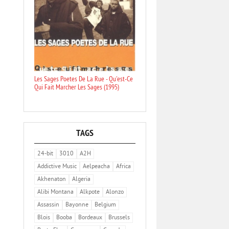
Les Sages Poetes De La Rue - Qu'est-Ce
Qui Fait Marcher Les Sages (1995)
TAGS
24-bit
3010
A2H
Addictive Music
Aelpeacha
Africa
Akhenaton
Algeria
Alibi Montana
Alkpote
Alonzo
Assassin
Bayonne
Belgium
Blois
Booba
Bordeaux
Brussels