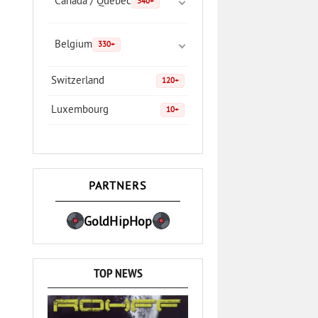
Canada / Quebec
340+
Belgium
330+
Switzerland
120+
Luxembourg
10+
PARTNERS
GoldHipHop
TOP NEWS