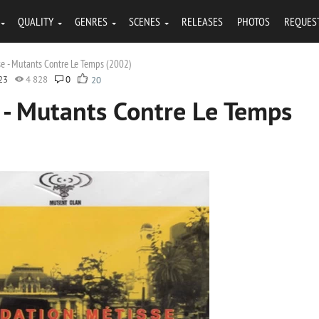
QUALITY
GENRES
SCENES
RELEASES
PHOTOS
REQUES
e - Mutants Contre Le Temps (2002)
23
4 828
0
20
 - Mutants Contre Le Temps