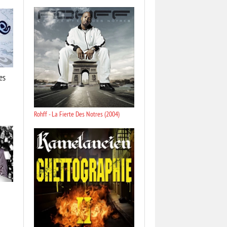
es
Rohff - La Fierte Des Notres (2004)