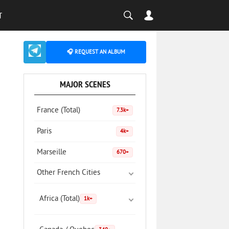
T
🎧 REQUEST AN ALBUM
MAJOR SCENES
France (Total)
7.3k+
Paris
4k+
Marseille
670+
Other French Cities
Africa (Total)
1k+