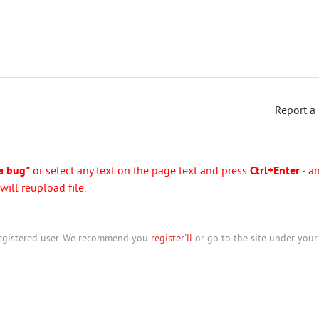
Report a
a bug"
or select any text on the page text and press
Ctrl+Enter
- a
ill reupload file.
nregistered user. We recommend you
register'll
or go to the site under your