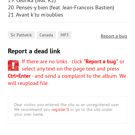
19. Cedrika (feat. K2)
20. Penses-y bien (feat. Jean-Francois Bastien)
21. Avant k'tu m'oublies
,
,
Sir Pathetik
Canada
MP3
Report a bug
Report a dead link
If there are no links - click
"Report a bug"
or
select any text on the page text and press
Ctrl+Enter
- and send a complaint to the album. We
will reupload file.
Dear visitor, you entered the site as an unregistered user.
We recommend you
register'll
or go to the site under
your own name.