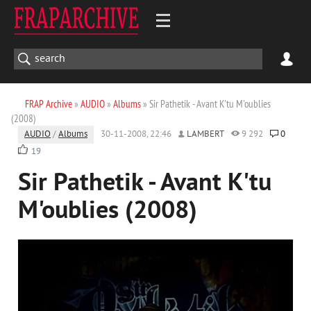
FRAP Archive
»
AUDIO
»
Albums
» Sir Pathetik - Avant K'tu M'oublies
(2008)
AUDIO
/
Albums
30-11-2008, 22:46
LAMBERT
9 292
0
19
Sir Pathetik - Avant K'tu
M'oublies (2008)