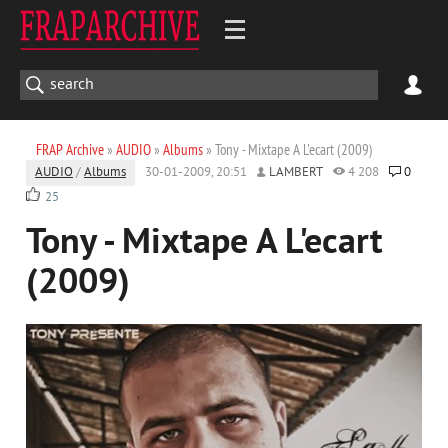
FRAP Archive
»
AUDIO
»
Albums
» Tony - Mixtape A L'ecart (2009)
AUDIO
/
Albums
30-01-2009, 20:51
LAMBERT
4 208
0
25
Tony - Mixtape A L'ecart
(2009)