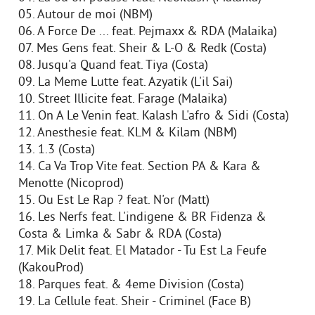
05. Autour de moi (NBM)
06. A Force De ... feat. Pejmaxx & RDA (Malaika)
07. Mes Gens feat. Sheir & L-O & Redk (Costa)
08. Jusqu'a Quand feat. Tiya (Costa)
09. La Meme Lutte feat. Azyatik (L'il Sai)
10. Street Illicite feat. Farage (Malaika)
11. On A Le Venin feat. Kalash L'afro & Sidi (Costa)
12. Anesthesie feat. KLM & Kilam (NBM)
13. 1.3 (Costa)
14. Ca Va Trop Vite feat. Section PA & Kara &
Menotte (Nicoprod)
15. Ou Est Le Rap ? feat. N'or (Matt)
16. Les Nerfs feat. L'indigene & BR Fidenza &
Costa & Limka & Sabr & RDA (Costa)
17. Mik Delit feat. El Matador - Tu Est La Feufe
(KakouProd)
18. Parques feat. & 4eme Division (Costa)
19. La Cellule feat. Sheir - Criminel (Face B)