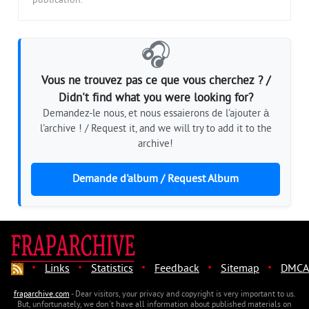
publication.
🎧
Vous ne trouvez pas ce que vous cherchez ? /
Didn't find what you were looking for?
Demandez-le nous, et nous essaierons de l'ajouter à
l'archive ! / Request it, and we will try to add it to the
archive!
Demande d'album / Request Album
·
·
·
·
·
Links
Statistics
Feedback
Sitemap
DMCA
fraparchive.com
- Dear visitors, your privacy and copyright is very important to us.
But, unfortunately, we don't have all information about published materials on