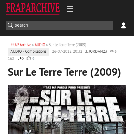
FRAP Archive
»
AUDIO
» Sur Le Terre Terre (2009)
AUDIO
/
Compilations
26-07-2012, 20:32
JORDAN23
6
162
0
9
Sur Le Terre Terre (2009)