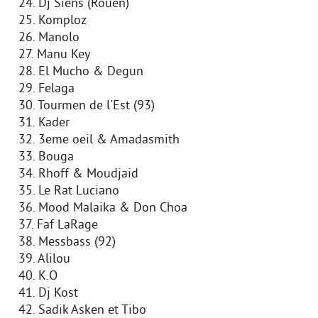
24. Dj Siens (Rouen)
25. Komploz
26. Manolo
27. Manu Key
28. El Mucho & Degun
29. Felaga
30. Tourmen de l'Est (93)
31. Kader
32. 3eme oeil & Amadasmith
33. Bouga
34. Rhoff & Moudjaid
35. Le Rat Luciano
36. Mood Malaika & Don Choa
37. Faf LaRage
38. Messbass (92)
39. Alilou
40. K.O
41. Dj Kost
42. Sadik Asken et Tibo