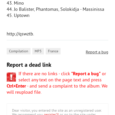
43. Mino
44. Jo Balister, Phantomas, Solokidja - Massinissa
45. Uptown
http://qswztb.
,
,
Compilation
MP3
France
Report a bug
Report a dead link
If there are no links - click
"Report a bug"
or
select any text on the page text and press
Ctrl+Enter
- and send a complaint to the album. We
will reupload file.
Dear visitor, you entered the site as an unregistered user.
We recommend you
register'll
or go to the site under