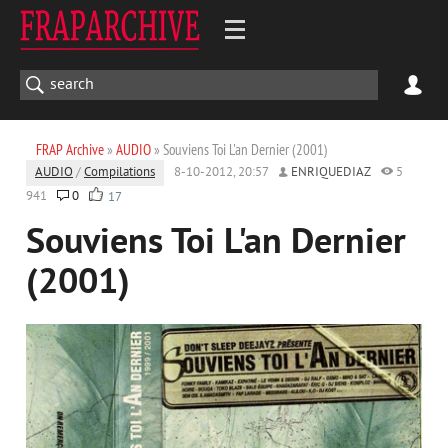
FRAP Archive
»
AUDIO
» Souviens Toi L'an Dernier (2001)
AUDIO
/
Compilations
8-10-2012, 20:57
ENRIQUEDIAZ
5
941
0
17
Souviens Toi L'an Dernier
(2001)