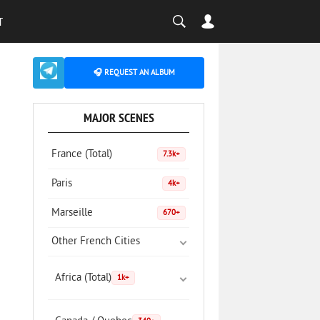
T
🎧 REQUEST AN ALBUM
MAJOR SCENES
France (Total)
7.3k+
Paris
4k+
Marseille
670+
Other French Cities
Africa (Total)
1k+