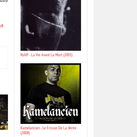
 bug
nd
Rohff - La Vie Avant La Mort (2001)
Kamelancien - Le Frisson De La Verite
(2008)