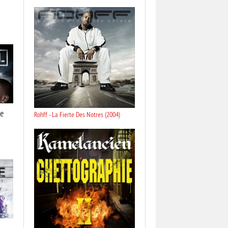
te
Rohff - La Fierte Des Notres (2004)