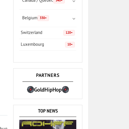
Canada / Quebec
340+
Belgium
330+
Switzerland
120+
Luxembourg
10+
PARTNERS
GoldHipHop
TOP NEWS