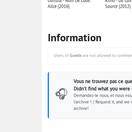
Olinsha - Nom De Code:
Rimo - Du Coi
Alice (2016)
Source (2012)
Information
Users of
Guests
are not allowed to comment
Vous ne trouvez pas ce que
Didn't find what you were 
🎧
Demandez-le nous, et nous essa
l'archive ! / Request it, and we w
archive!