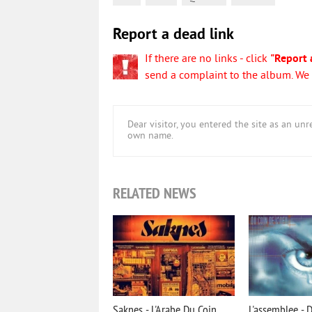
Report a dead link
If there are no links - click
"Report 
send a complaint to the album. We w
Dear visitor, you entered the site as an u
own name.
RELATED NEWS
Saknes - L'Arabe Du Coin
L'assemblee - 