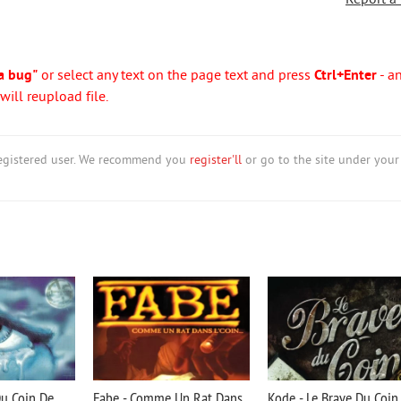
Report a
a bug"
or select any text on the page text and press
Ctrl+Enter
- a
ill reupload file.
nregistered user. We recommend you
register'll
or go to the site under your
Du Coin De
Fabe - Comme Un Rat Dans
Kode - Le Brave Du Coin