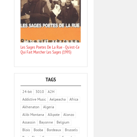
Les Sages Poetes De La Rue - Qu'est-Ce
Qui Fait Marcher Les Sages (1995)
TAGS
24-bit
3010
A2H
Addictive Music
Aelpeacha
Africa
Akhenaton
Algeria
Alibi Montana
Alkpote
Alonzo
Assassin
Bayonne
Belgium
Blois
Booba
Bordeaux
Brussels