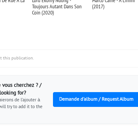
n De Rue A La
Lord Ekomy Ndong -
Marco Caine - A L'infini
Toujours Autant Dans Son
(2017)
Coin (2020)
 this publication.
 vous cherchez ? /
looking for?
Demande d'album / Request Album
ierons de l'ajouter à
ill try to add it to the