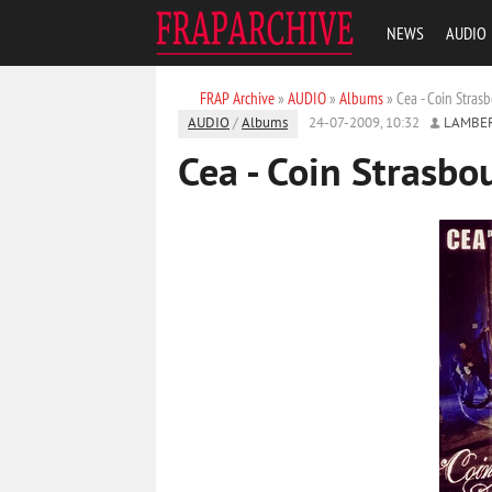
NEWS
AUDIO
FRAP Archive
»
AUDIO
»
Albums
» Cea - Coin Stras
AUDIO
/
Albums
24-07-2009, 10:32
LAMBE
Cea - Coin Strasbo