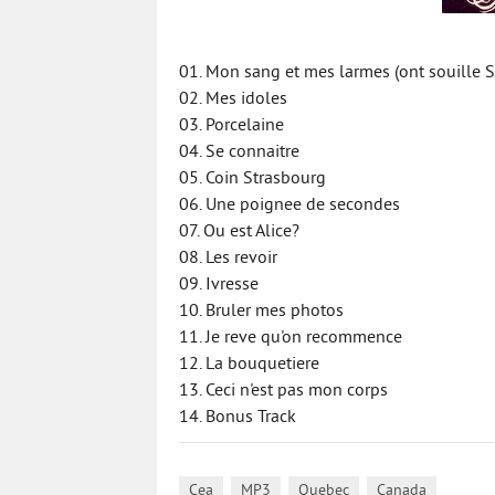
01. Mon sang et mes larmes (ont souille S
02. Mes idoles
03. Porcelaine
04. Se connaitre
05. Coin Strasbourg
06. Une poignee de secondes
07. Ou est Alice?
08. Les revoir
09. Ivresse
10. Bruler mes photos
11. Je reve qu'on recommence
12. La bouquetiere
13. Ceci n'est pas mon corps
14. Bonus Track
,
,
,
Cea
MP3
Quebec
Canada