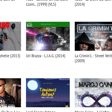
L'coin... (1999) (VLS)
(2014)
phetie (2013)
Uri Brazza - L.I.A.G. (2014)
La Crimin'L - Street Veri
(2009)