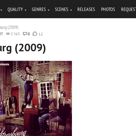
QUALITY
GENRES
SCENES
RELEASES
PHOTOS
REQUES
bourg (2009)
RT
3 565
0
12
urg (2009)