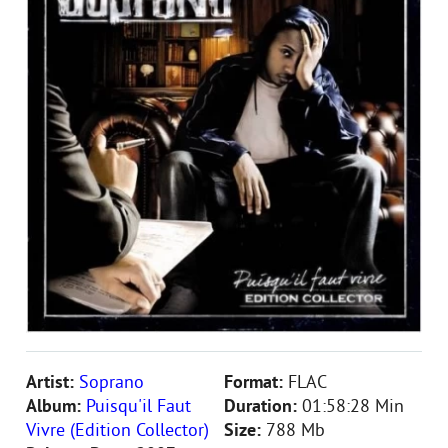
Artist:
Soprano
Format:
FLAC
Album:
Puisqu'il Faut
Duration:
01:58:28 Min
Vivre (Edition Collector)
Size:
788 Mb