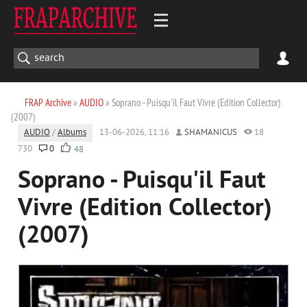
FRAP Archive
»
AUDIO
» Soprano - Puisqu'il Faut Vivre (Edition Collector)
(2007)
AUDIO
/
Albums
13-06-2026, 11:16
SHAMANICUS
18
730
0
48
Soprano - Puisqu'il Faut
Vivre (Edition Collector)
(2007)