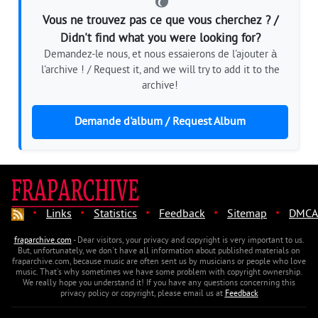
Vous ne trouvez pas ce que vous cherchez ? /
Didn't find what you were looking for?
Demandez-le nous, et nous essaierons de l'ajouter à
l'archive ! / Request it, and we will try to add it to the
archive!
Demande d'album / Request Album
·
·
·
·
·
Links
Statistics
Feedback
Sitemap
DMCA
fraparchive.com
- Dear visitors, your privacy and copyright is very important to us.
But, unfortunately, we don't have all information about published materials on
fraparchive.com, because music are often sent us by musicians or people who love
music. That's why sometimes we have some problem with copyright ownership.
We really hope you understand it! If you have any questions concerning this
privacy policy or copyright, please email us at
Feedback