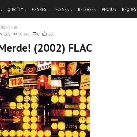
QUALITY
GENRES
SCENES
RELEASES
PHOTOS
REQUES
(2002) FLAC
NICUS
10 148
0
50
 Merde! (2002) FLAC