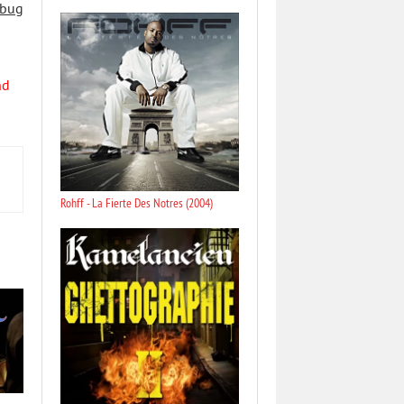
 bug
nd
Rohff - La Fierte Des Notres (2004)