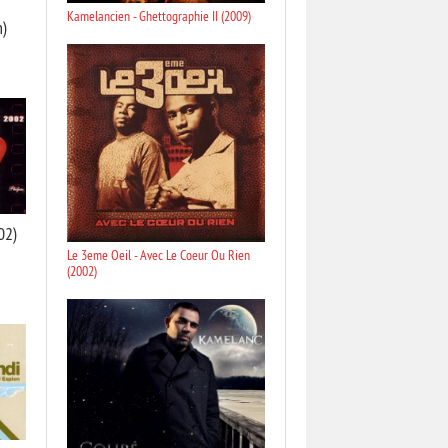
Kamelancien - Ghettographie II (2009)
n)
02)
Le 3eme Oeil - Avec Le Coeur Ou Rien
(2002)