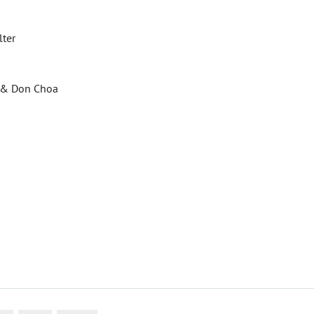
lter
o & Don Choa