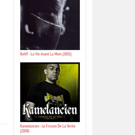
Rohff - La Vie Avant La Mort (2001)
Kamelancien - Le Frisson De La Verite
(2008)