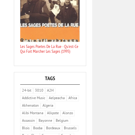
Les Sages Poetes De La Rue - Qu'est-Ce
Qui Fait Marcher Les Sages (1995)
TAGS
24-bit
3010
A2H
Addictive Music
Aelpeacha
Africa
Akhenaton
Algeria
Alibi Montana
Alkpote
Alonzo
Assassin
Bayonne
Belgium
Blois
Booba
Bordeaux
Brussels