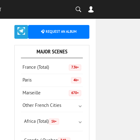
T
🎧 REQUEST AN ALBUM
MAJOR SCENES
France (Total)
7.3k+
Paris
4k+
Marseille
670+
Other French Cities
Africa (Total)
1k+