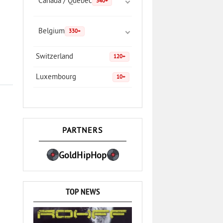
Canada / Quebec
340+
Belgium
330+
Switzerland
120+
Luxembourg
10+
PARTNERS
GoldHipHop
TOP NEWS