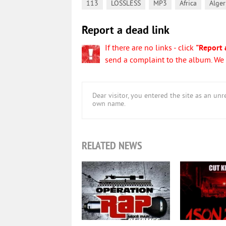
,
,
,
,
113
LOSSLESS
MP3
Africa
Alger
Report a dead link
If there are no links - click
"Report 
send a complaint to the album. We w
Dear visitor, you entered the site as an u
own name.
RELATED NEWS