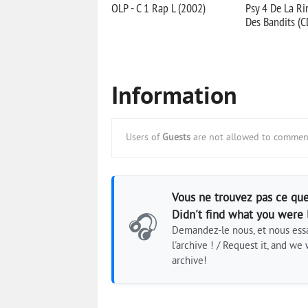
OLP - C 1 Rap L (2002)
Psy 4 De La Ri
Des Bandits (C
Information
Users of
Guests
are not allowed to comment
Vous ne trouvez pas ce que
Didn't find what you were 
🎧
Demandez-le nous, et nous essa
l'archive ! / Request it, and we w
archive!