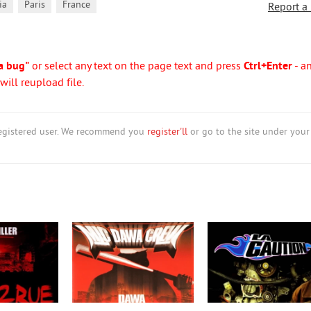
,
,
ia
Paris
France
Report a
a bug"
or select any text on the page text and press
Ctrl+Enter
- a
ill reupload file.
nregistered user. We recommend you
register'll
or go to the site under your