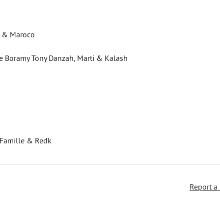
o & Maroco
lle Boramy Tony Danzah, Marti & Kalash
La Famille & Redk
Report a