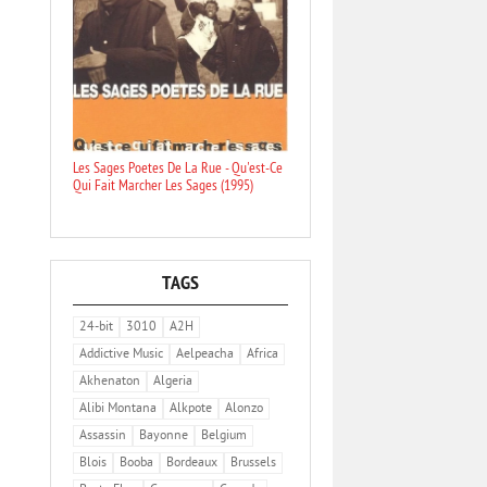
Les Sages Poetes De La Rue - Qu'est-Ce
Qui Fait Marcher Les Sages (1995)
TAGS
24-bit
3010
A2H
Addictive Music
Aelpeacha
Africa
Akhenaton
Algeria
Alibi Montana
Alkpote
Alonzo
Assassin
Bayonne
Belgium
Blois
Booba
Bordeaux
Brussels