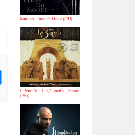
Kamelanc - Coupe Du Monde (2013)
Le 3eme Oeil - Hier, Aujourd'hui, Demain
(1999)