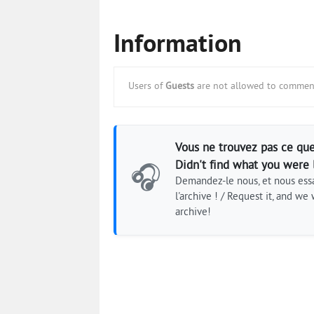
Information
Users of
Guests
are not allowed to comment
Vous ne trouvez pas ce que
Didn't find what you were 
🎧
Demandez-le nous, et nous essa
l'archive ! / Request it, and we w
archive!