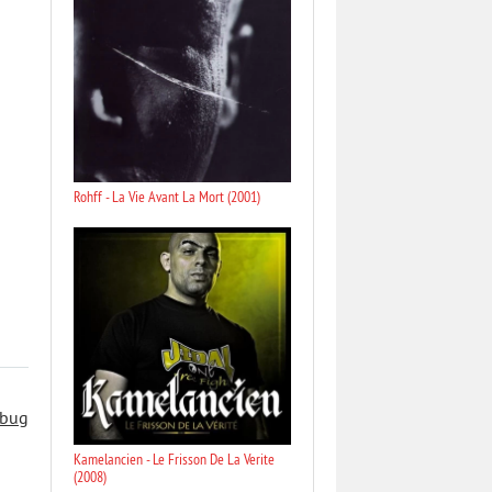
Rohff - La Vie Avant La Mort (2001)
 bug
Kamelancien - Le Frisson De La Verite
(2008)