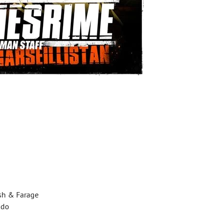
sh & Farage
odo