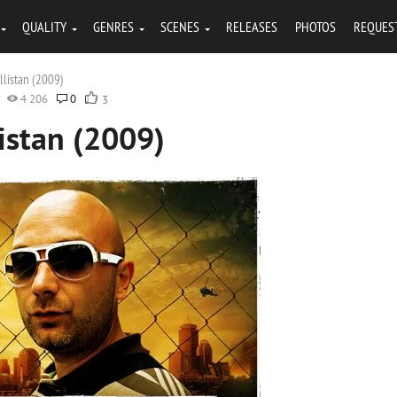
QUALITY
GENRES
SCENES
RELEASES
PHOTOS
REQUES
llistan (2009)
4 206
0
3
istan (2009)