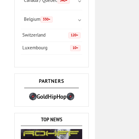
Canada / Quebec
340+
Belgium
330+
Switzerland
120+
Luxembourg
10+
PARTNERS
GoldHipHop
TOP NEWS