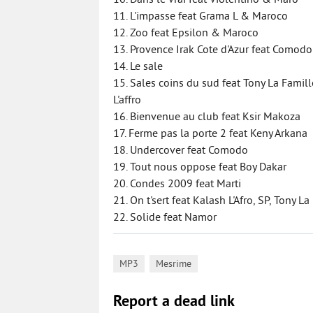
10. Dans le vrai feat Violentino & Maro
11. L'impasse feat Grama L & Maroco
12. Zoo feat Epsilon & Maroco
13. Provence Irak Cote d'Azur feat Comod
14. Le sale
15. Sales coins du sud feat Tony La Fami
L'affro
16. Bienvenue au club feat Ksir Makoza
17. Ferme pas la porte 2 feat Keny Arkana
18. Undercover feat Comodo
19. Tout nous oppose feat Boy Dakar
20. Condes 2009 feat Marti
21. On t'sert feat Kalash L'Afro, SP, Tony 
22. Solide feat Namor
,
MP3
Mesrime
Report a dead link