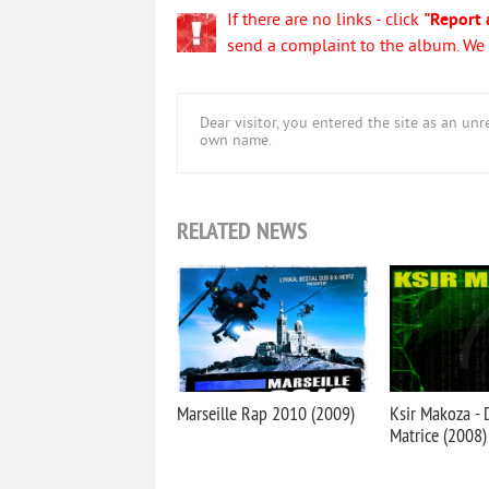
If there are no links - click
"Report 
send a complaint to the album. We w
Dear visitor, you entered the site as an u
own name.
RELATED NEWS
Marseille Rap 2010 (2009)
Ksir Makoza - 
Matrice (2008)