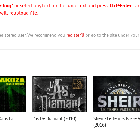
a bug"
or select any text on the page text and press
Ctrl+Enter
- a
ill reupload file.
nregistered user. We recommend you
register'll
or go to the site under your
Dans La
L'as De Diamant (2010)
Sheir - Le Temps Passe V
(2016)