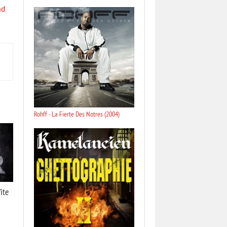
nd
Rohff - La Fierte Des Notres (2004)
ite