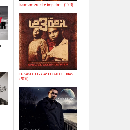
Kamelancien - Ghettographie II (2009)
r
Le 3eme Oeil - Avec Le Coeur Ou Rien
(2002)