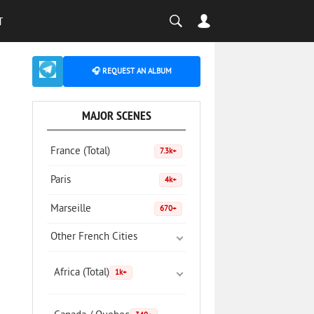
T
🎧 REQUEST AN ALBUM
MAJOR SCENES
France (Total)
7.3k+
Paris
4k+
Marseille
670+
Other French Cities
Africa (Total)
1k+