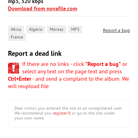
mp3, 320 kbps
Download from novafile.com
,
,
,
,
Africa
Algeria
Morsay
MP3
Report a bug
France
Report a dead link
If there are no links - click
"Report a bug"
or
select any text on the page text and press
Ctrl+Enter
- and send a complaint to the album. We
will reupload file.
Dear visitor, you entered the site as an unregistered user.
We recommend you
register'll
or go to the site under
your own name.