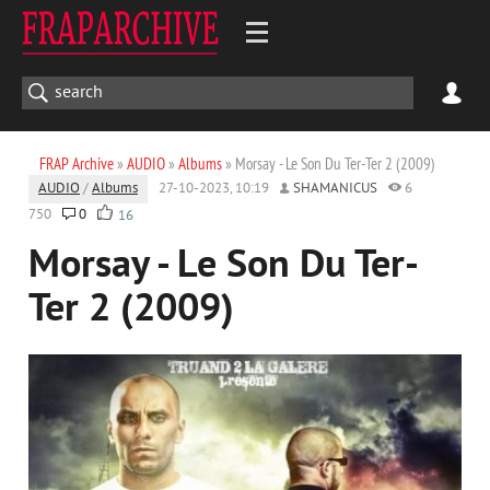
FRAP Archive
»
AUDIO
»
Albums
» Morsay - Le Son Du Ter-Ter 2 (2009)
AUDIO
/
Albums
27-10-2023, 10:19
SHAMANICUS
6
750
0
16
Morsay - Le Son Du Ter-
Ter 2 (2009)