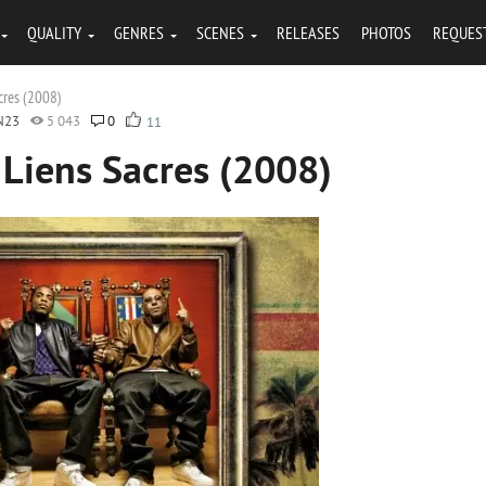
QUALITY
GENRES
SCENES
RELEASES
PHOTOS
REQUES
cres (2008)
N23
5 043
0
11
 Liens Sacres (2008)