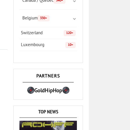
Canada / Quebec
340+
Belgium
330+
Switzerland
120+
Luxembourg
10+
PARTNERS
GoldHipHop
TOP NEWS