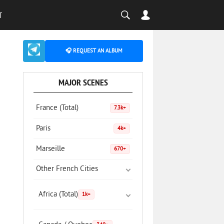
T
🎧 REQUEST AN ALBUM
MAJOR SCENES
France (Total)
7.3k+
Paris
4k+
Marseille
670+
Other French Cities
Africa (Total)
1k+