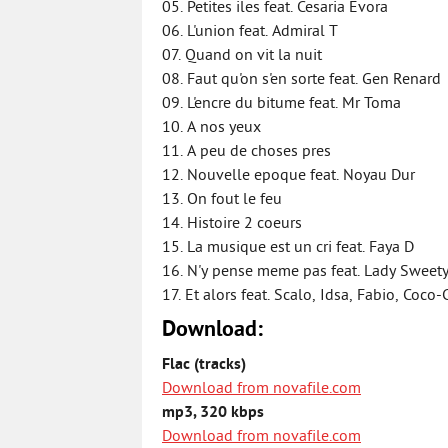
05. Petites iles feat. Cesaria Evora
06. L'union feat. Admiral T
07. Quand on vit la nuit
08. Faut qu'on s'en sorte feat. Gen Renard
09. L'encre du bitume feat. Mr Toma
10. A nos yeux
11. A peu de choses pres
12. Nouvelle epoque feat. Noyau Dur
13. On fout le feu
14. Histoire 2 coeurs
15. La musique est un cri feat. Faya D
16. N'y pense meme pas feat. Lady Sweet
17. Et alors feat. Scalo, Idsa, Fabio, Coc
Download:
Flac (tracks)
Download from novafile.com
mp3, 320 kbps
Download from novafile.com