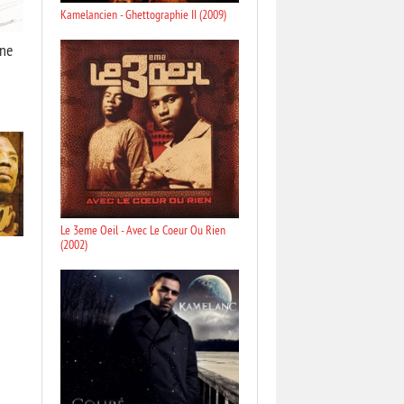
Kamelancien - Ghettographie II (2009)
une
Le 3eme Oeil - Avec Le Coeur Ou Rien
(2002)