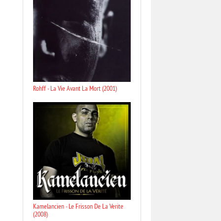
Rohff - La Vie Avant La Mort (2001)
Kamelancien - Le Frisson De La Verite
(2008)