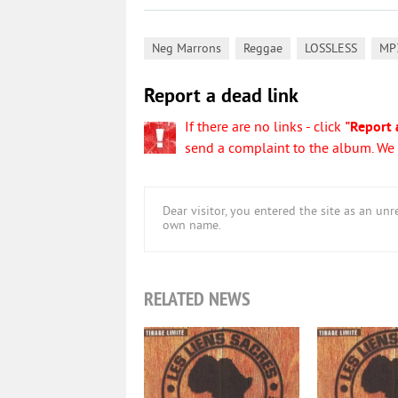
,
,
,
Neg Marrons
Reggae
LOSSLESS
MP
Report a dead link
If there are no links - click
"Report 
send a complaint to the album. We w
Dear visitor, you entered the site as an u
own name.
RELATED NEWS