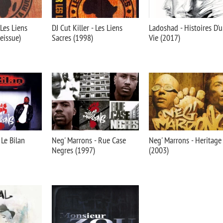
 Les Liens
DJ Cut Killer - Les Liens
Ladoshad - Histoires D'
eissue)
Sacres (1998)
Vie (2017)
 Le Bilan
Neg' Marrons - Rue Case
Neg' Marrons - Heritage
Negres (1997)
(2003)