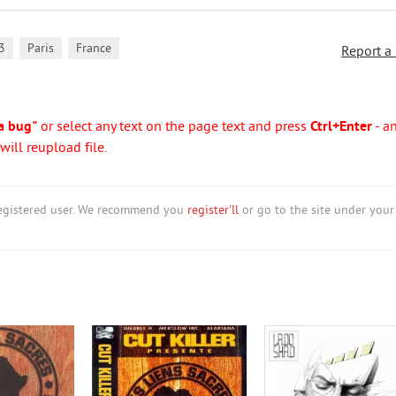
,
,
3
Paris
France
Report a
a bug"
or select any text on the page text and press
Ctrl+Enter
- a
ill reupload file.
nregistered user. We recommend you
register'll
or go to the site under your