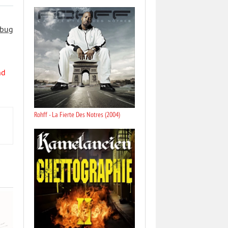
 bug
nd
Rohff - La Fierte Des Notres (2004)