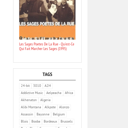
Les Sages Poetes De La Rue - Qu'est-Ce
Qui Fait Marcher Les Sages (1995)
TAGS
24-bit
3010
A2H
Addictive Music
Aelpeacha
Africa
Akhenaton
Algeria
Alibi Montana
Alkpote
Alonzo
Assassin
Bayonne
Belgium
Blois
Booba
Bordeaux
Brussels