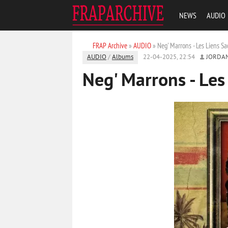
NEWS
AUDIO
FRAP Archive
»
AUDIO
» Neg' Marrons - Les Liens Sa
AUDIO
/
Albums
22-04-2025, 22:54
JORDA
Neg' Marrons - Les