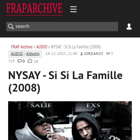
FRAP Archive
»
AUDIO
» NYSAY - Si Si La Famille (2008)
AUDIO
/
Albums
18-12-2025, 21:40
JORDAN23
5
719
0
18
NYSAY - Si Si La Famille
(2008)