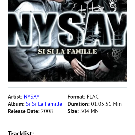
Artist:
NYSAY
Format:
FLAC
Album:
Si Si La Famille
Duration:
01:05:51 Min
Release Date:
2008
Size:
504 Mb
Tracklist: