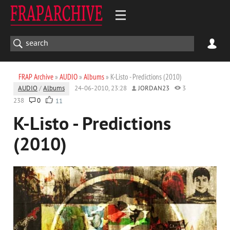
FRAP Archive
»
AUDIO
»
Albums
» K-Listo - Predictions (2010)
AUDIO
/
Albums
24-06-2010, 23:28
JORDAN23
3
238
0
11
K-Listo - Predictions
(2010)