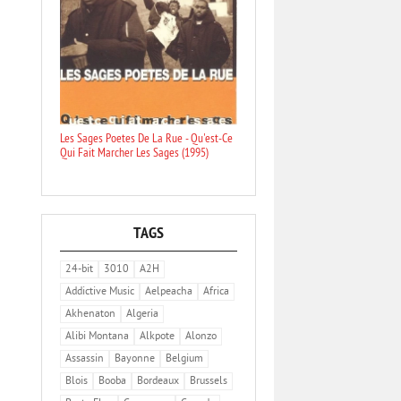
Les Sages Poetes De La Rue - Qu'est-Ce
Qui Fait Marcher Les Sages (1995)
TAGS
24-bit
3010
A2H
Addictive Music
Aelpeacha
Africa
Akhenaton
Algeria
Alibi Montana
Alkpote
Alonzo
Assassin
Bayonne
Belgium
Blois
Booba
Bordeaux
Brussels