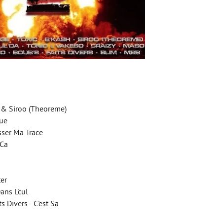
h & Siroo (Theoreme)
Rue
isser Ma Trace
 Ca
ter
ans L'cul
s Divers - C'est Sa