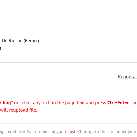
s De Russie (Remix)
)
Report a
a bug"
or select any text on the page text and press
Ctrl+Enter
- a
ill reupload file.
nregistered user. We recommend you
register'll
or go to the site under your