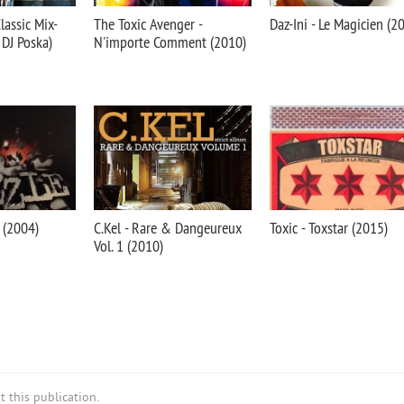
Classic Mix-
The Toxic Avenger -
Daz-Ini - Le Magicien (2
 DJ Poska)
N'importe Comment (2010)
e (2004)
C.Kel - Rare & Dangeureux
Toxic - Toxstar (2015)
Vol. 1 (2010)
 this publication.