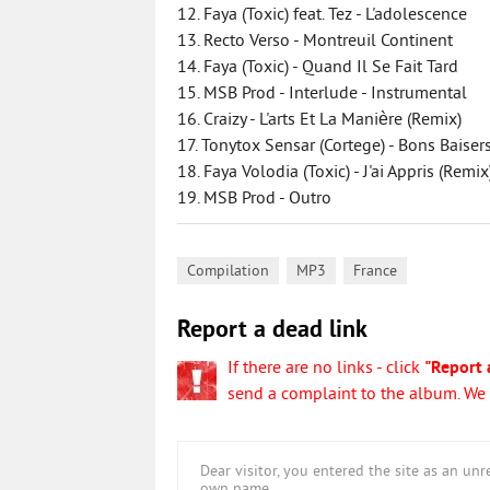
12. Faya (Toxic) feat. Tez - L'adolescence
13. Recto Verso - Montreuil Continent
14. Faya (Toxic) - Quand Il Se Fait Tard
15. MSB Prod - Interlude - Instrumental
16. Craizy - L'arts Et La Manière (Remix)
17. Tonytox Sensar (Cortege) - Bons Baiser
18. Faya Volodia (Toxic) - J'ai Appris (Remix
19. MSB Prod - Outro
,
,
Compilation
MP3
France
Report a dead link
If there are no links - click
"Report 
send a complaint to the album. We w
Dear visitor, you entered the site as an u
own name.