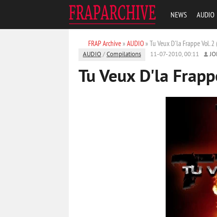
NEWS
AUDIO
FRAP Archive
»
AUDIO
» Tu Veux D'la Frappe Vol. 2
AUDIO
/
Compilations
11-07-2010, 00:11
J
Tu Veux D'la Frapp