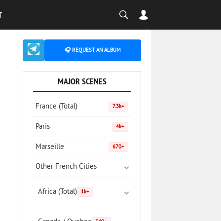
T
🎧 REQUEST AN ALBUM
MAJOR SCENES
France (Total)
7.3k+
Paris
4k+
Marseille
670+
Other French Cities
Africa (Total)
1k+