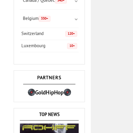
Canada / Quebec
340+
Belgium
330+
Switzerland
120+
Luxembourg
10+
PARTNERS
GoldHipHop
TOP NEWS