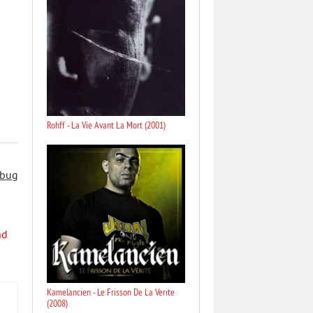
Rohff - La Vie Avant La Mort (2001)
 bug
nd
Kamelancien - Le Frisson De La Verite
(2008)