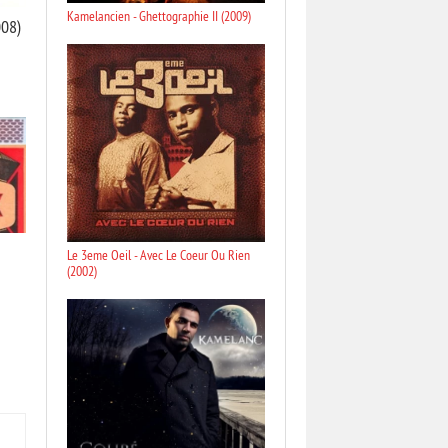
Kamelancien - Ghettographie II (2009)
008)
Le 3eme Oeil - Avec Le Coeur Ou Rien
(2002)