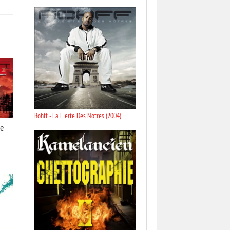
Rohff - La Fierte Des Notres (2004)
De