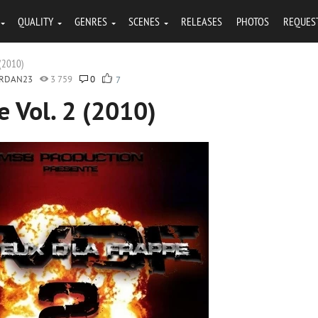
QUALITY
GENRES
SCENES
RELEASES
PHOTOS
REQUES
 (2010)
ORDAN23
3 759
0
7
e Vol. 2 (2010)