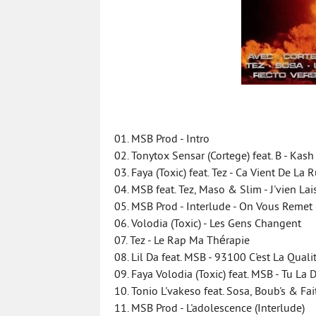
01. MSB Prod - Intro
02. Tonytox Sensar (Cortege) feat. B - Kas
03. Faya (Toxic) feat. Tez - Ca Vient De La 
04. MSB feat. Tez, Maso & Slim - J'vien La
05. MSB Prod - Interlude - On Vous Remet
06. Volodia (Toxic) - Les Gens Changent
07. Tez - Le Rap Ma Thérapie
08. Lil Da feat. MSB - 93100 C'est La Quali
09. Faya Volodia (Toxic) feat. MSB - Tu La D
10. Tonio L'vakeso feat. Sosa, Boub's & Fait
11. MSB Prod - L'adolescence (Interlude)