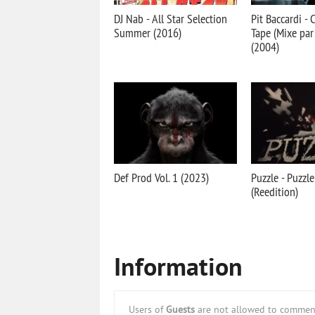
DJ Nab - All Star Selection
Pit Baccardi - 
Summer (2016)
Tape (Mixe par
(2004)
Def Prod Vol. 1 (2023)
Puzzle - Puzzl
(Reedition)
Information
Users of
Guests
are not allowed to comment