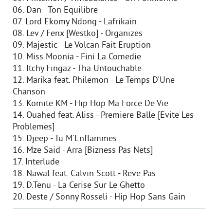
06. Dan - Ton Equilibre
07. Lord Ekomy Ndong - Lafrikain
08. Lev / Fenx [Westko] - Organizes
09. Majestic - Le Volcan Fait Eruption
10. Miss Moonia - Fini La Comedie
11. Itchy Fingaz - Tha Untouchable
12. Marika feat. Philemon - Le Temps D'Une
Chanson
13. Komite KM - Hip Hop Ma Force De Vie
14. Ouahed feat. Aliss - Premiere Balle [Evite Les
Problemes]
15. Djeep - Tu M'Enflammes
16. Mze Said - Arra [Bizness Pas Nets]
17. Interlude
18. Nawal feat. Calvin Scott - Reve Pas
19. D.Tenu - La Cerise Sur Le Ghetto
20. Deste / Sonny Rosseli - Hip Hop Sans Gain