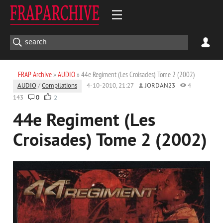
FRAP Archive
»
AUDIO
» 44e Regiment (Les Croisades) Tome 2 (2002)
AUDIO
/
Compilations
4-10-2010, 21:27
JORDAN23
4
143
0
2
44e Regiment (Les
Croisades) Tome 2 (2002)