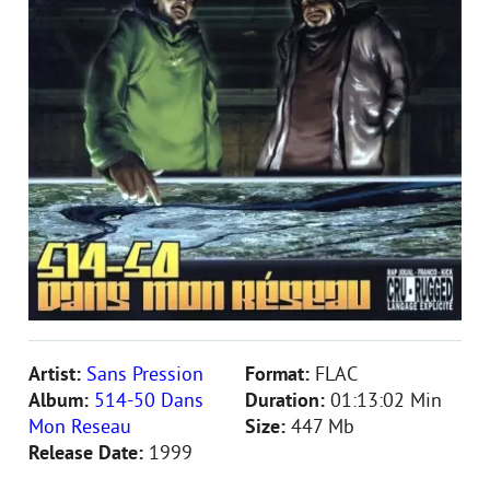
Artist:
Sans Pression
Format:
FLAC
Album:
514-50 Dans
Duration:
01:13:02 Min
Mon Reseau
Size:
447 Mb
Release Date:
1999