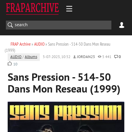
FRAP Archive
»
AUDIO
» Sans Pression - 514-50 Dans Mon Reseau
(1999)
AUDIO
/
Albums
5-07-2023, 10:52
JORDAN23
5 441
0
10
Sans Pression - 514-50
Dans Mon Reseau (1999)