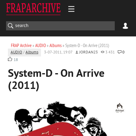
FRAP Archive
»
AUDIO
»
Albums
» System-D - On Arrive (2011)
AUDIO
/
Albums
3-07-2011, 19:07
JORDAN23
3 431
0
18
System-D - On Arrive
(2011)