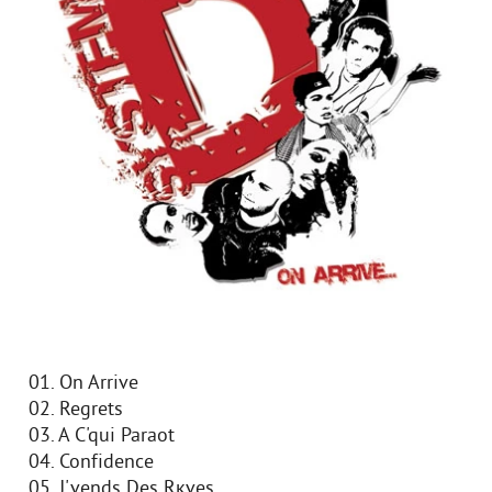
01. On Arrive
02. Regrets
03. A C'qui Paraоt
04. Confidence
05. J'vends Des Rкves