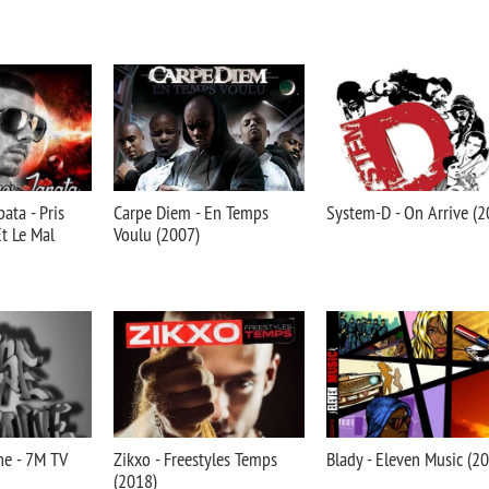
ata - Pris
Carpe Diem - En Temps
System-D - On Arrive (2
Et Le Mal
Voulu (2007)
e - 7M TV
Zikxo - Freestyles Temps
Blady - Eleven Music (2
(2018)