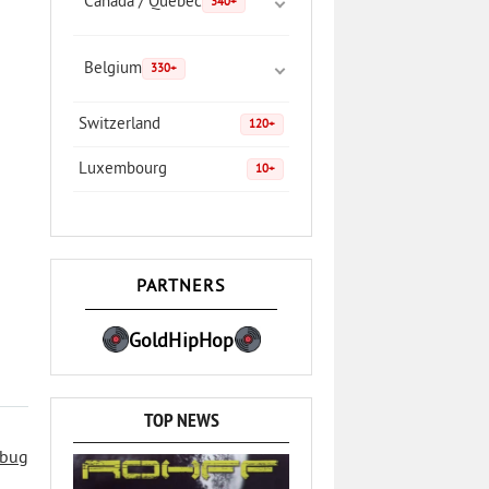
Canada / Quebec
340+
Belgium
330+
Switzerland
120+
Luxembourg
10+
PARTNERS
GoldHipHop
TOP NEWS
 bug