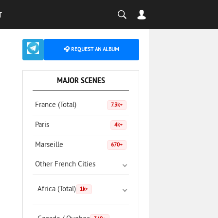
T
🎧 REQUEST AN ALBUM
MAJOR SCENES
France (Total)
7.3k+
Paris
4k+
Marseille
670+
Other French Cities
Africa (Total)
1k+