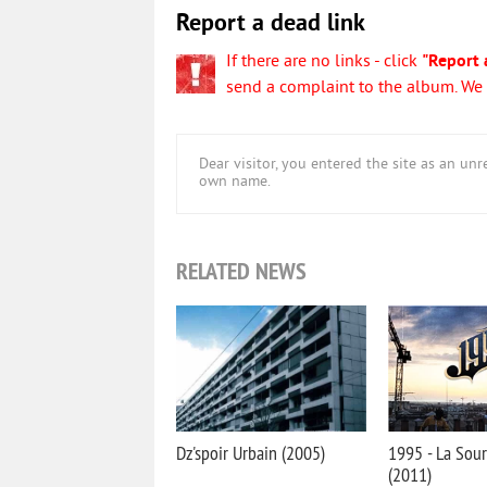
Report a dead link
If there are no links - click
"Report 
send a complaint to the album. We w
Dear visitor, you entered the site as an u
own name.
RELATED NEWS
Dz'spoir Urbain (2005)
1995 - La Sour
(2011)