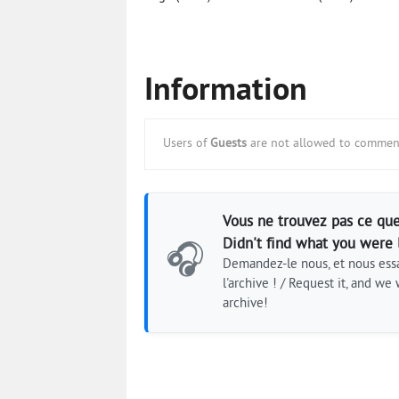
Information
Users of
Guests
are not allowed to comment
Vous ne trouvez pas ce que
Didn't find what you were 
🎧
Demandez-le nous, et nous essa
l'archive ! / Request it, and we w
archive!