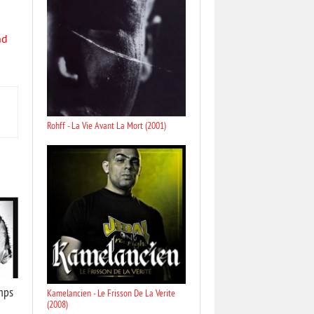
nd
Rohff - La Vie Avant La Mort (2001)
mps
Kamelancien - Le Frisson De La Verite
(2008)