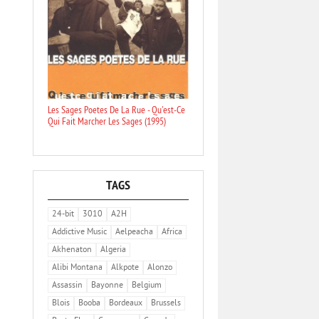
Les Sages Poetes De La Rue - Qu'est-Ce
Qui Fait Marcher Les Sages (1995)
TAGS
24-bit
3010
A2H
Addictive Music
Aelpeacha
Africa
Akhenaton
Algeria
Alibi Montana
Alkpote
Alonzo
Assassin
Bayonne
Belgium
Blois
Booba
Bordeaux
Brussels