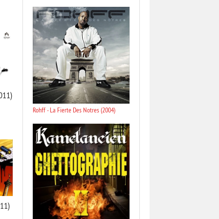
011)
Rohff - La Fierte Des Notres (2004)
011)