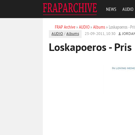
NEWS
AUDIO
FRAP Archive
»
AUDIO
»
Albums
» Loskapoeros - Pr
AUDIO
/
Albums
23-09-2011, 10:30
JORDA
Loskapoeros - Pris