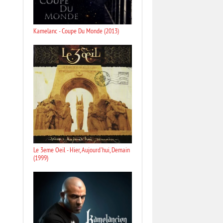
Kamelanc - Coupe Du Monde (2013)
Le 3eme Oeil - Hier, Aujourd'hui, Demain
(1999)