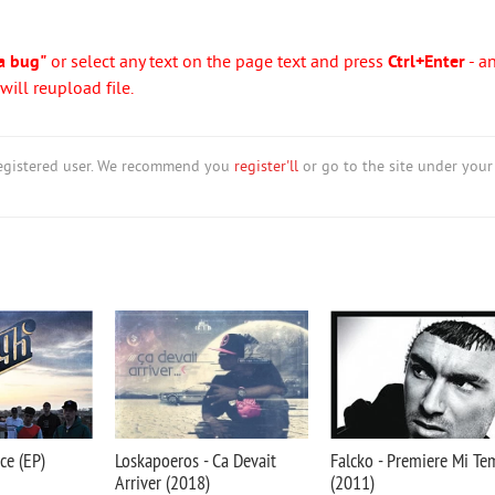
a bug"
or select any text on the page text and press
Ctrl+Enter
- a
ill reupload file.
nregistered user. We recommend you
register'll
or go to the site under your
ce (EP)
Loskapoeros - Ca Devait
Falcko - Premiere Mi Te
Arriver (2018)
(2011)