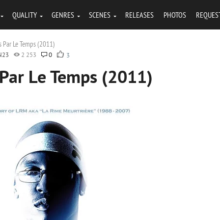
QUALITY
GENRES
SCENES
RELEASES
PHOTOS
REQUES
is Par Le Temps (2011)
N23
2 253
0
3
 Par Le Temps (2011)