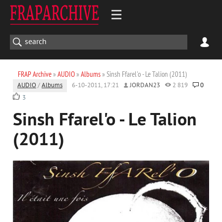
FRAP Archive
»
AUDIO
»
Albums
» Sinsh Ffarel'o - Le Talion (2011)
AUDIO
/
Albums
6-10-2011, 17:21
JORDAN23
2 819
0
3
Sinsh Ffarel'o - Le Talion
(2011)