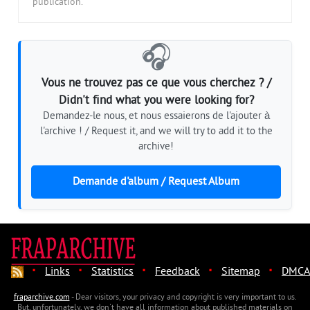
publication.
🎧
Vous ne trouvez pas ce que vous cherchez ? /
Didn't find what you were looking for?
Demandez-le nous, et nous essaierons de l'ajouter à
l'archive ! / Request it, and we will try to add it to the
archive!
Demande d'album / Request Album
·
·
·
·
·
Links
Statistics
Feedback
Sitemap
DMCA
fraparchive.com
- Dear visitors, your privacy and copyright is very important to us.
But, unfortunately, we don't have all information about published materials on