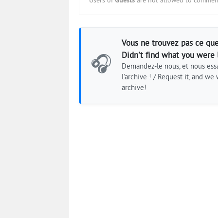
Users of
Guests
are not allowed to comment
Vous ne trouvez pas ce que
Didn't find what you were 
🎧
Demandez-le nous, et nous essa
l'archive ! / Request it, and we w
archive!