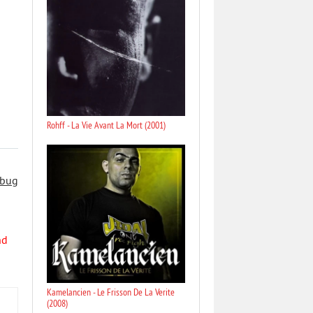
Rohff - La Vie Avant La Mort (2001)
 bug
nd
Kamelancien - Le Frisson De La Verite
(2008)