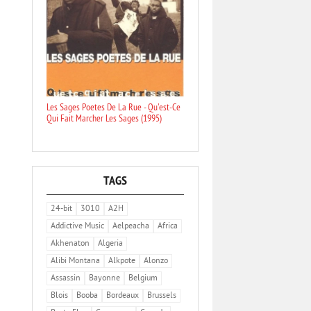
Les Sages Poetes De La Rue - Qu'est-Ce
Qui Fait Marcher Les Sages (1995)
TAGS
24-bit
3010
A2H
Addictive Music
Aelpeacha
Africa
Akhenaton
Algeria
Alibi Montana
Alkpote
Alonzo
Assassin
Bayonne
Belgium
Blois
Booba
Bordeaux
Brussels