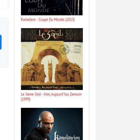
Kamelanc - Coupe Du Monde (2013)
Le 3eme Oeil - Hier, Aujourd'hui, Demain
(1999)