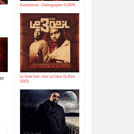
Kamelancien - Ghettographie II (2009)
Le 3eme Oeil - Avec Le Coeur Ou Rien
es
(2002)