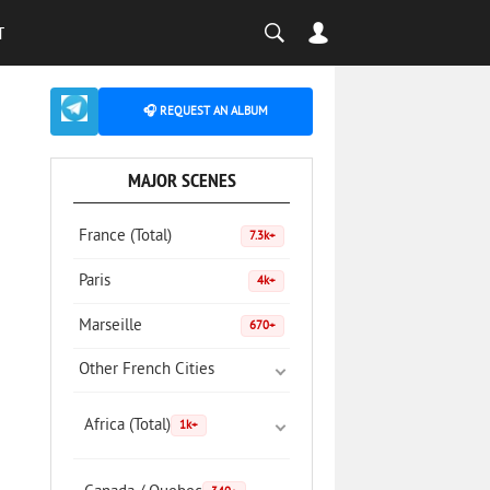
T
🎧 REQUEST AN ALBUM
MAJOR SCENES
France (Total)
7.3k+
Paris
4k+
Marseille
670+
Other French Cities
Africa (Total)
1k+