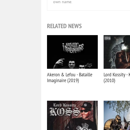
own name.
RELATED NEWS
Akeron & Lefou - Bataille
Lord Kossity -
Imaginaire (2019)
(2010)