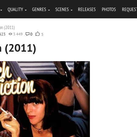
QUALITY
GENRES
SCENES
RELEASES
PHOTOS
REQUES
ion (2011)
N23
3 449
0
5
n (2011)