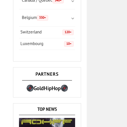
Canada / Quebec
340+
Belgium
330+
Switzerland
120+
Luxembourg
10+
PARTNERS
GoldHipHop
TOP NEWS