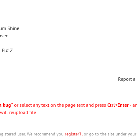
eum Shine
ansen
 Flo' Z
Report a
a bug"
or select any text on the page text and press
Ctrl+Enter
- a
ill reupload file.
nregistered user. We recommend you
register'll
or go to the site under your