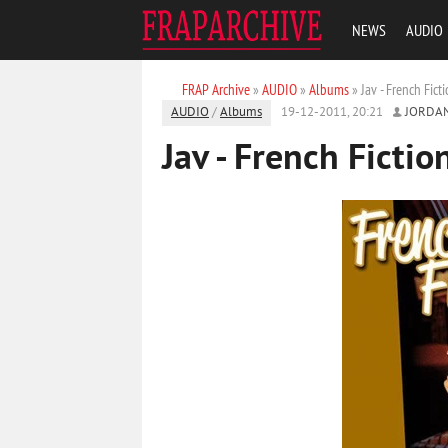
NEWS
AUDIO
FRAP Archive
»
AUDIO
»
Albums
» Jav - French Fict
AUDIO
/
Albums
19-12-2011, 20:21
JORDA
Jav - French Fictio