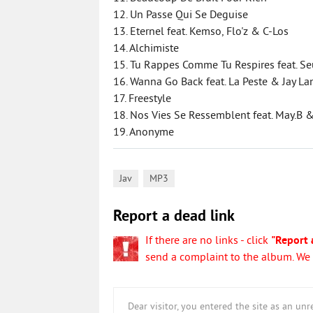
12. Un Passe Qui Se Deguise
13. Eternel feat. Kemso, Flo'z & C-Los
14. Alchimiste
15. Tu Rappes Comme Tu Respires feat. S
16. Wanna Go Back feat. La Peste & Jay L
17. Freestyle
18. Nos Vies Se Ressemblent feat. May.B &
19. Anonyme
,
Jav
MP3
Report a dead link
If there are no links - click
"Report 
send a complaint to the album. We w
Dear visitor, you entered the site as an u